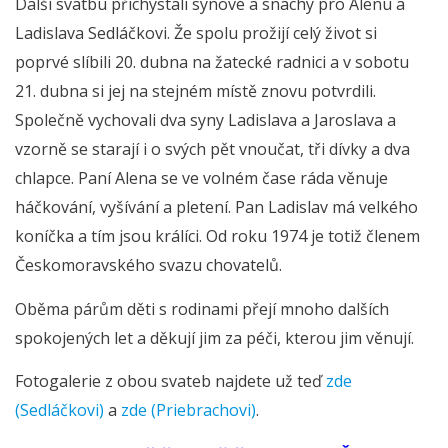
Další svatbu přichystali synové a snachy pro Alenu a
Ladislava Sedláčkovi. Že spolu prožijí celý život si
poprvé slíbili 20. dubna na žatecké radnici a v sobotu
21. dubna si jej na stejném místě znovu potvrdili.
Společně vychovali dva syny Ladislava a Jaroslava a
vzorně se starají i o svých pět vnoučat, tři dívky a dva
chlapce. Paní Alena se ve volném čase ráda věnuje
háčkování, vyšívání a pletení. Pan Ladislav má velkého
koníčka a tím jsou králíci. Od roku 1974 je totiž členem
Českomoravského svazu chovatelů.
Oběma párům děti s rodinami přejí mnoho dalších
spokojených let a děkují jim za péči, kterou jim věnují.
Fotogalerie z obou svateb najdete už teď
zde
(Sedláčkovi)
a
zde (Priebrachovi)
.