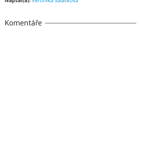
Napsal(a):
Veronika Salášková
Komentáře