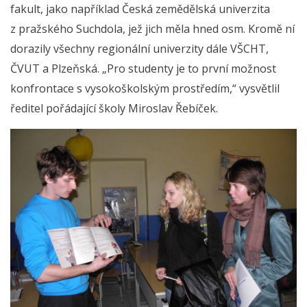
fakult, jako například Česká zemědělská univerzita
z pražského Suchdola, jež jich měla hned osm. Kromě ní
dorazily všechny regionální univerzity dále VŠCHT,
ČVUT a Plzeňská. „Pro studenty je to první možnost
konfrontace s vysokoškolským prostředím,“ vysvětlil
ředitel pořádající školy Miroslav Řebíček.