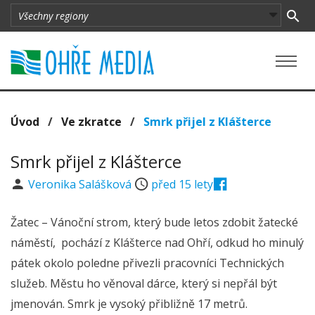
Úvod
/
Ve zkratce
/
Smrk přijel z Klášterce
Smrk přijel z Klášterce
Veronika Salášková
před 15 lety
Žatec – Vánoční strom, který bude letos zdobit žatecké
náměstí, pochází z Klášterce nad Ohří, odkud ho minulý
pátek okolo poledne přivezli pracovníci Technických
služeb. Městu ho věnoval dárce, který si nepřál být
jmenován. Smrk je vysoký přibližně 17 metrů.