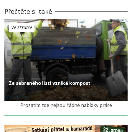
Přečtěte si také
Ve zkratce
Ze sebraného listí vzniká kompost
před 15 lety
Prozatím zde nejsou žádné nabídky práce