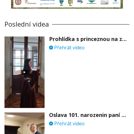
Poslední videa
Prohlídka s princeznou na zámku Stekník
Přehrát video
Oslava 101. narozenin paní Věry Skořepové
Přehrát video