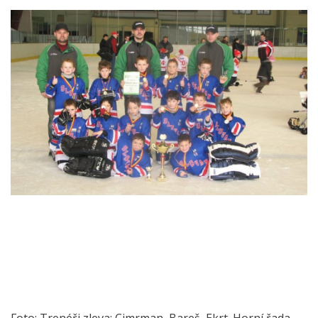
Foto: Trenéři zleva: Cimrman, Bareš, Ekrt. Horní řada