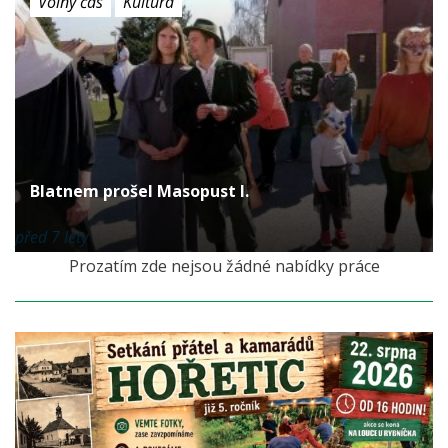
Volný čas
Kultura
Blatnem prošel Masopust I.
před 7 lety
Prozatím zde nejsou žádné nabídky práce