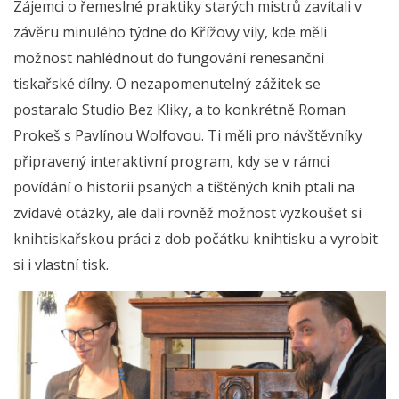
Zájemci o řemeslné praktiky starých mistrů zavítali v
závěru minulého týdne do Křížovy vily, kde měli
možnost nahlédnout do fungování renesanční
tiskařské dílny. O nezapomenutelný zážitek se
postaralo Studio Bez Kliky, a to konkrétně Roman
Prokeš s Pavlínou Wolfovou. Ti měli pro návštěvníky
připravený interaktivní program, kdy se v rámci
povídání o historii psaných a tištěných knih ptali na
zvídavé otázky, ale dali rovněž možnost vyzkoušet si
knihtiskařskou práci z dob počátku knihtisku a vyrobit
si i vlastní tisk.