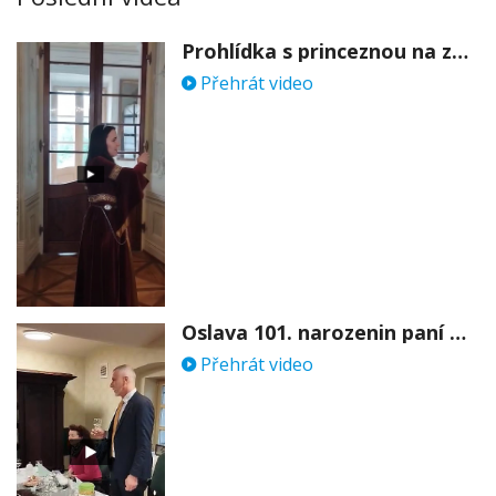
Prohlídka s princeznou na zámku Stekník
Přehrát video
Oslava 101. narozenin paní Věry Skořepové
Přehrát video