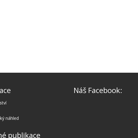
ace
Náš Facebook:
ství
cký náhled
é publikace