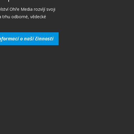
lství Ohře Media rozvíjí svoji
a trhu odborné, vědecké
nformací o naší činnosti