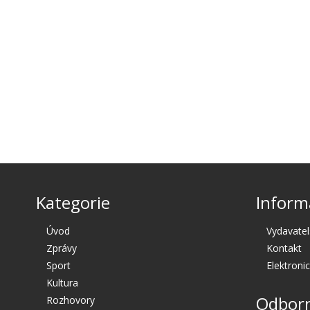
Kategorie
Inform
Úvod
Vydavatel
Zprávy
Kontakt
Sport
Elektroni
Kultura
Odborn
Rozhovory