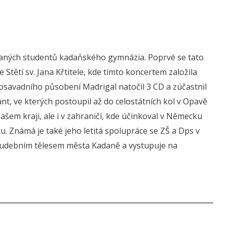
raných studentů kadaňského gymnázia. Poprvé se tato
 Stětí sv. Jana Křtitele, kde tímto koncertem založila
osavadního působení Madrigal natočil 3 CD a zúčastnil
t, ve kterých postoupil až do celostátních kol v Opavě
ašem kraji, ale i v zahraničí, kde účinkoval v Německu
. Známá je také jeho letitá spolupráce se ZŠ a Dps v
hudebním tělesem města Kadaně a vystupuje na