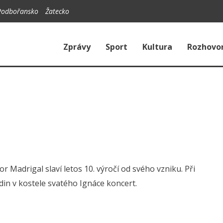
Podbořansko
Žatecko
Zprávy
Sport
Kultura
Rozhovo
adrigal slaví letos 10. výročí od svého vzniku. Při
din v kostele svatého Ignáce koncert.