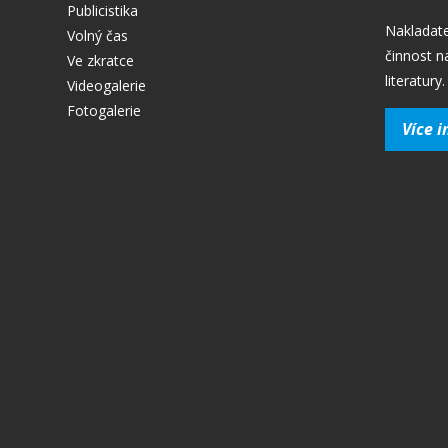
Publicistika
Nakladate
Volný čas
činnost n
Ve zkratce
literatury.
Videogalerie
Fotogalerie
Více i