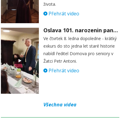
života.
Přehrát video
Oslava 101. narozenin paní Věry Skořepové
Ve čtvrtek 8. ledna dopoledne - krátký
exkurs do sto jedna let staré historie
nabídl ředitel Domova pro seniory v
Žatci Petr Antoni.
Přehrát video
Všechna videa