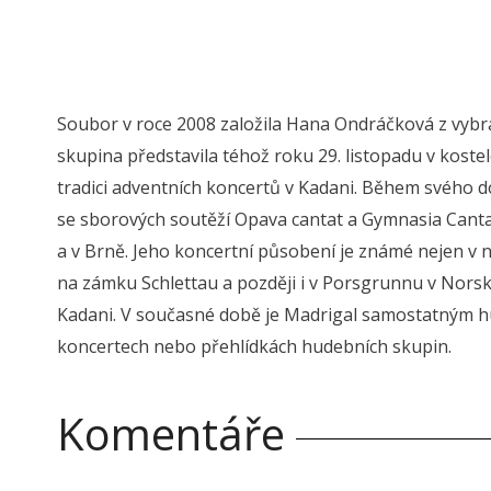
Soubor v roce 2008 založila Hana Ondráčková z vyb
skupina představila téhož roku 29. listopadu v kostele
tradici adventních koncertů v Kadani. Během svého d
se sborových soutěží Opava cantat a Gymnasia Cantan
a v Brně. Jeho koncertní působení je známé nejen v n
na zámku Schlettau a později i v Porsgrunnu v Norsku
Kadani. V současné době je Madrigal samostatným 
koncertech nebo přehlídkách hudebních skupin.
Komentáře