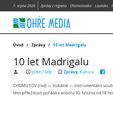
7. srpna 2026
Zprávy z regionu
Chomutovsko
Lounsko
Úvod
/
Zprávy
/
10 let Madrigalu
10 let Madrigalu
před 7 lety
Zprávy
,
Kultura
CHOMUTOV (red) — Vokálně — instrumentální soubor M
této příležitosti pořádá v sobotu 30. března od 18 ho