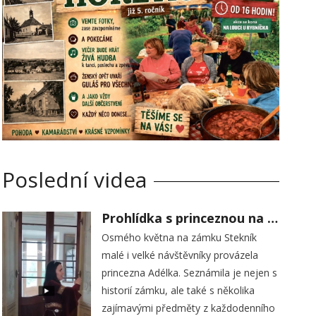
Poslední videa
Prohlídka s princeznou na zámku Stekník
Osmého května na zámku Stekník
malé i velké návštěvníky provázela
princezna Adélka. Seznámila je nejen s
historií zámku, ale také s několika
zajímavými předměty z každodenního