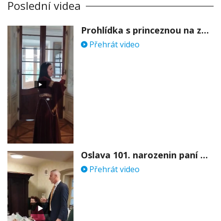
Poslední videa
Prohlídka s princeznou na zámku Stekník
Přehrát video
Oslava 101. narozenin paní Věry Skořepové
Přehrát video