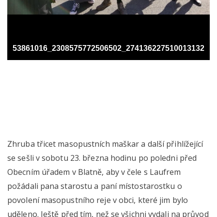
53861016_2308575772506502_2741362275100131328_n
Zhruba třicet masopustních maškar a další přihlížející
se sešli v sobotu 23. března hodinu po poledni před
Obecním úřadem v Blatně, aby v čele s Laufrem
požádali pana starostu a paní místostarostku o
povolení masopustního reje v obci, které jim bylo
uděleno.
Ještě před tím, než se všichni vydali na průvod