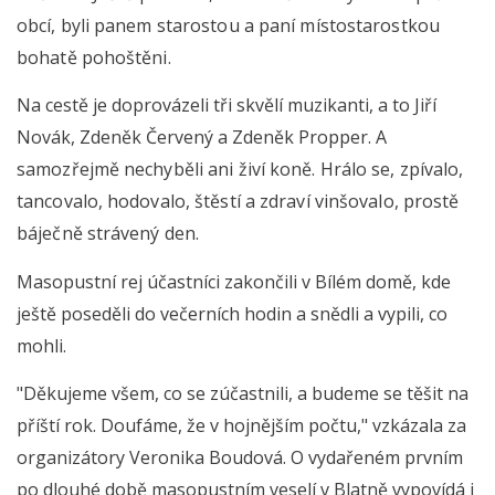
obcí, byli panem starostou a paní místostarostkou
bohatě pohoštěni.
Na cestě je doprovázeli tři skvělí muzikanti, a to Jiří
Novák, Zdeněk Červený a Zdeněk Propper.
A
samozřejmě nechyběli ani živí koně.
Hrálo se, zpívalo,
tancovalo, hodovalo, štěstí a zdraví vinšovalo, prostě
báječně strávený den.
Masopustní rej účastníci zakončili v Bílém domě, kde
ještě poseděli do večerních hodin a snědli a vypili, co
mohli.
"Děkujeme všem, co se zúčastnili, a budeme se těšit na
příští rok. Doufáme, že v hojnějším počtu," vzkázala za
organizátory Veronika Boudová. O vydařeném prvním
po dlouhé době masopustním veselí v Blatně vypovídá i