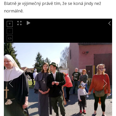
Blatně je výjimečný právě tím, že se koná jindy než
normálně.