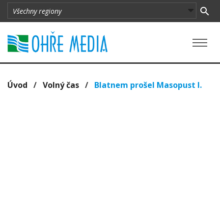
Úvod
/
Volný čas
/
Blatnem prošel Masopust I.