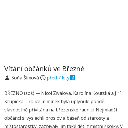
Vítání občánků ve Březně
Soňa Šímová
před 7 lety
BŘEZNO (soš) — Nicol Zívalová, Karolína Koutská a Jiří
Krupička. Trojice miminek byla uplynulé pondělí
slavnostně přivítána na březenské radnici. Nejmladší
občánci si vyslechli proslov a báseň od starosty a
místostarostky, zazpívaly jim také děti z místní školky. V