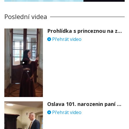
Poslední videa
Prohlídka s princeznou na zámku Stekník
Přehrát video
Oslava 101. narozenin paní Věry Skořepové
Přehrát video