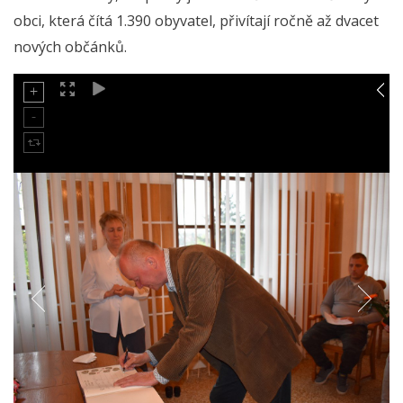
obci, která čítá 1.390 obyvatel, přivítají ročně až dvacet
nových občánků.