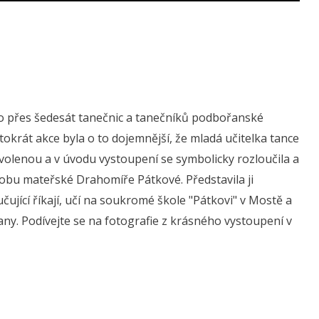
ilo přes šedesát tanečnic a tanečníků podbořanské
tokrát akce byla o to dojemnější, že mladá učitelka tance
volenou a v úvodu vystoupení se symbolicky rozloučila a
obu mateřské Drahomíře Pátkové. Představila ji
ující říkají, učí na soukromé škole "Pátkovi" v Mostě a
ny. Podívejte se na fotografie z krásného vystoupení v