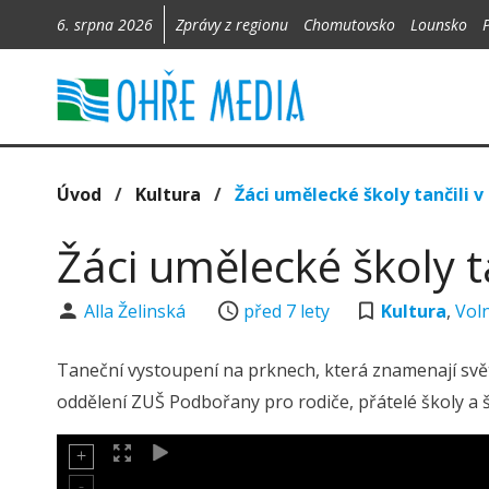
6. srpna 2026
Zprávy z regionu
Chomutovsko
Lounsko
Úvod
/
Kultura
/
Žáci umělecké školy tančili v
Žáci umělecké školy ta
Alla Želinská
před 7 lety
Kultura
,
Vol
Taneční vystoupení na prknech, která znamenají svět 
oddělení ZUŠ Podbořany pro rodiče, přátelé školy a 