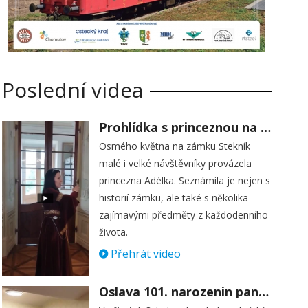
Poslední videa
Prohlídka s princeznou na zámku Stekník
Osmého května na zámku Stekník
malé i velké návštěvníky provázela
princezna Adélka. Seznámila je nejen s
historií zámku, ale také s několika
zajímavými předměty z každodenního
života.
Přehrát video
Oslava 101. narozenin paní Věry Skořepové