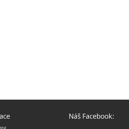
ace
Náš Facebook:
ství