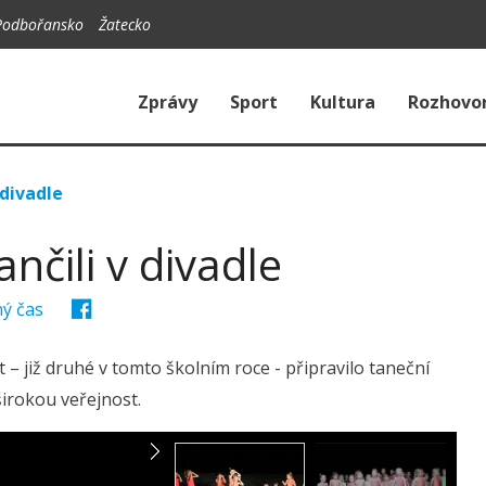
Podbořansko
Žatecko
Zprávy
Sport
Kultura
Rozhovo
 divadle
nčili v divadle
ný čas
– již druhé v tomto školním roce - připravilo taneční
širokou veřejnost.