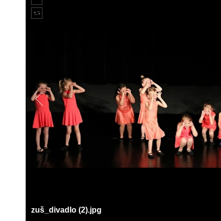
zuš_divadlo (2).jpg