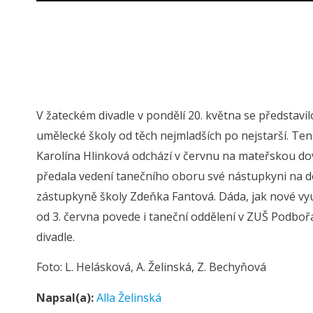
V žateckém divadle v pondělí 20. května se představ
umělecké školy od těch nejmladších po nejstarší. Ten
Karolína Hlinková odchází v červnu na mateřskou do
předala vedení tanečního oboru své nástupkyni na d
zástupkyně školy Zdeňka Fantová. Dáda, jak nové vyuč
od 3. června povede i taneční oddělení v ZUŠ Podbořa
divadle.
Foto: L. Helásková, A. Želinská, Z. Bechyňová
Napsal(a):
Alla Želinská