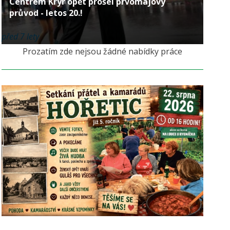
Centrem Kryr opět prošel prvomájový
průvod - letos 20.!
před 7 lety
Prozatím zde nejsou žádné nabídky práce