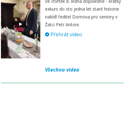
Ve čtvrtek 8. ledna dopoledne - krátký
exkurs do sto jedna let staré historie
nabídl ředitel Domova pro seniory v
Žatci Petr Antoni.
Přehrát video
Všechna videa