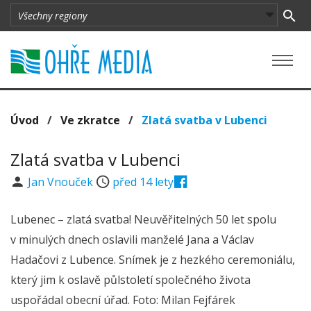
Úvod
/
Ve zkratce
/
Zlatá svatba v Lubenci
Zlatá svatba v Lubenci
Jan Vnouček
před 14 lety
Lubenec – zlatá svatba! Neuvěřitelných 50 let spolu
v minulých dnech oslavili manželé Jana a Václav
Hadačovi z Lubence. Snímek je z hezkého ceremoniálu,
který jim k oslavě půlstoletí společného života
uspořádal obecní úřad. Foto: Milan Fejfárek