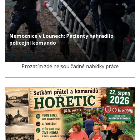
Nemocnice v Lounech: Pacienty nahradilo
policejní komando
před 15 lety
Prozatím zde nejsou žádné nabídky práce