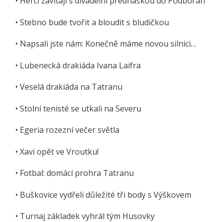
• Herci zavítají s divadelní přednáškou do Podbořan
• Stebno bude tvořit a bloudit s bludičkou
• Napsali jste nám: Konečně máme novou silnici…
• Lubenecká drakiáda Ivana Laifra
• Veselá drakiáda na Tatranu
• Stolní tenisté se utkali na Severu
• Egeria rozezní večer světla
• Xavi opět ve Vroutku!
• Fotbal: domácí prohra Tatranu
• Buškovice vydřeli důležité tři body s Výškovem
• Turnaj základek vyhrál tým Husovky