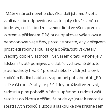
,,Máte v náručí nového človíčka, dali jste mu život a
vzali na sebe odpovědnost za to, jaký člověk z něho
bude. Vy, rodiče budete svému dítěti ve všem prvním
vzorem a příkladem. Dítě bude opakovat vaše slova a
napodobovat vaše činy, proto se snažte, aby v hřejivém
prostředí rodiny silou lásky a obětavosti vzkvétaly
všechny dobré vlastnosti i ve vašem dítěti. Mnohé je v
lidském životě pomíjivé, ale dobře vychované děti, to
jsou hodnoty trvalé,“ pronesl několik vlídných slov k
rodičům Radim Laibl a nezapomněl poblahopřát: ,,Přeji
celé vaší rodině, abyste příští dny prožívali ve zdraví,
radosti a plné pohodě. Vítám s upřímnou radostí vaší
ratolest do života a věřím, že bude vyrůstat k radosti a
štěstí svých rodičů s úctou a láskou ke své krásné zemi