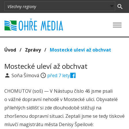
Úvod
/
Zprávy
/
Mostecké uleví až obchvat
Mostecké uleví až obchvat
Soňa Šímová
před 7 lety
CHOMUTOV (soš) — V Nástupu číslo 46 jsme psali
o vážné dopravní nehodě v Mostecké ulici. Obyvatelé
přilehlých sídlišť si zde dlouhodobě stěžují na
zhoršenou dopravní situaci. Zeptali jsme se tedy tiskové
mluvčí magistrátu města Denisy Špeilové: