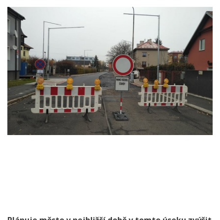
Plánuje město v nejbližší době v tomto úseku zvýšit