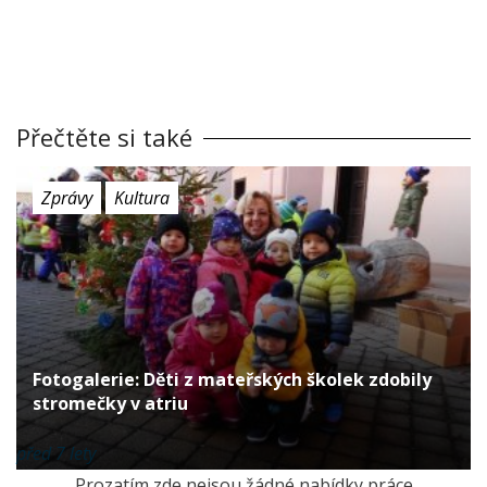
Přečtěte si také
Zprávy
Kultura
Fotogalerie: Děti z mateřských školek zdobily
stromečky v atriu
před 7 lety
Prozatím zde nejsou žádné nabídky práce