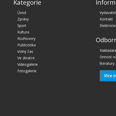
Kategorie
Inform
Úvod
Vydavatel
Zprávy
Kontakt
Sport
Elektroni
Kultura
Odborn
Rozhovory
Publicistika
Nakladate
Volný čas
činnost n
Ve zkratce
literatury.
Videogalerie
Fotogalerie
Více i