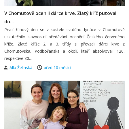
V Chomutově ocenili dárce krve. Zlatý kříž putoval i
do…
První říjnový den se v kostele svatého Ignáce v Chomutově
uskutečnilo slavnostní předávání ocenění Českého červeného
kříže. Zlaté kříže 2. a 3. třídy si převzali dárci krve z
Chomutovska, Podbořanska a okolí, kteří absolvovali 120,
respektive 80…
Alla Želinská
před 10 měsíci