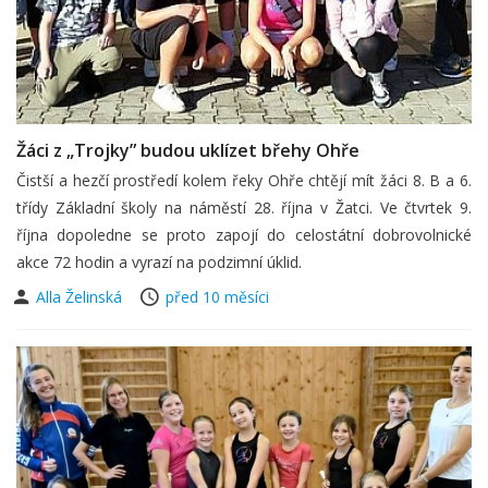
Žáci z „Trojky” budou uklízet břehy Ohře
Čistší a hezčí prostředí kolem řeky Ohře chtějí mít žáci 8. B a 6.
třídy Základní školy na náměstí 28. října v Žatci. Ve čtvrtek 9.
října dopoledne se proto zapojí do celostátní dobrovolnické
akce 72 hodin a vyrazí na podzimní úklid.
Alla Želinská
před 10 měsíci