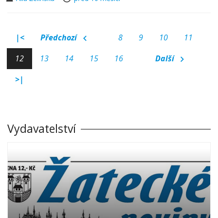
|<
Předchozí
8
9
10
11
12
13
14
15
16
Další
>|
Vydavatelství