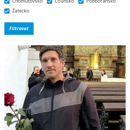
Chomutovsko
Lounsko
Podbořansko
Žatecko