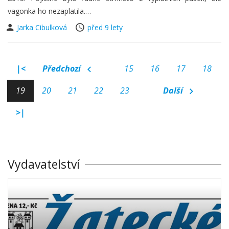
vagonka ho nezaplatila.…
Jarka Cibulková
před 9 lety
|<
Předchozí
15
16
17
18
19
20
21
22
23
Další
>|
Vydavatelství