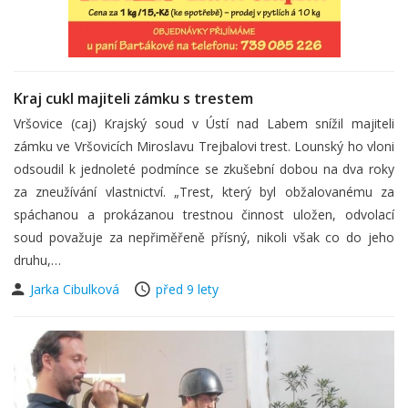
Kraj cukl majiteli zámku s trestem
Vršovice (caj) Krajský soud v Ústí nad Labem snížil majiteli
zámku ve Vršovicích Miroslavu Trejbalovi trest. Lounský ho vloni
odsoudil k jednoleté podmínce se zkušební dobou na dva roky
za zneužívání vlastnictví. „Trest, který byl obžalovanému za
spáchanou a prokázanou trestnou činnost uložen, odvolací
soud považuje za nepřiměřeně přísný, nikoli však co do jeho
druhu,…
Jarka Cibulková
před 9 lety