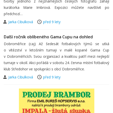
tvorby jednoho z nejznámějších českých fotografů zahájí
kurátorka Marie Imbrová. Expozici můžete navštívit po
předchozí…
Jarka Cibulková
před 9 lety
Další ročník oblíbeného Gama Cupu na dohled
Dobroměřice (caj) Až šedesát fotbalových týmů se utká
o vítězství v letošním turnaji v malé kopané Gama Cup
v Dobroměřicích. Svou organizací a kvalitou patří mezi nejlepší
turnaje v okolí. Akci pořádá v sobotu 24. června místní fotbalový
klub Středohor ve spolupráci s obcí Dobroměřice.
Jarka Cibulková
před 9 lety