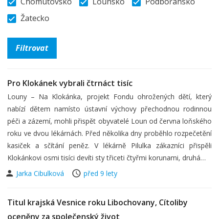
Chomutovsko
Lounsko
Podbořansko
Žatecko
Pro Klokánek vybrali čtrnáct tisíc
Louny – Na Klokánka, projekt Fondu ohrožených dětí, který
nabízí dětem namísto ústavní výchovy přechodnou rodinnou
péči a zázemí, mohli přispět obyvatelé Loun od června loňského
roku ve dvou lékárnách. Před několika dny proběhlo rozpečetění
kasiček a sčítání peněz. V lékárně Pilulka zákazníci přispěli
Klokánkovi osmi tisíci devíti sty třiceti čtyřmi korunami, druhá…
Jarka Cibulková
před 9 lety
Titul krajská Vesnice roku Libochovany, Cítoliby
oceněny za společenský život