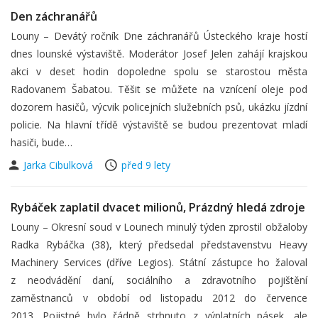
Den záchranářů
Louny – Devátý ročník Dne záchranářů Ústeckého kraje hostí
dnes lounské výstaviště. Moderátor Josef Jelen zahájí krajskou
akci v deset hodin dopoledne spolu se starostou města
Radovanem Šabatou. Těšit se můžete na vznícení oleje pod
dozorem hasičů, výcvik policejních služebních psů, ukázku jízdní
policie. Na hlavní třídě výstaviště se budou prezentovat mladí
hasiči, bude…
Jarka Cibulková
před 9 lety
Rybáček zaplatil dvacet milionů, Prázdný hledá zdroje
Louny – Okresní soud v Lounech minulý týden zprostil obžaloby
Radka Rybáčka (38), který předsedal představenstvu Heavy
Machinery Services (dříve Legios). Státní zástupce ho žaloval
z neodvádění daní, sociálního a zdravotního pojištění
zaměstnanců v období od listopadu 2012 do července
2013. Pojistné bylo řádně strhnuto z výplatních pásek, ale