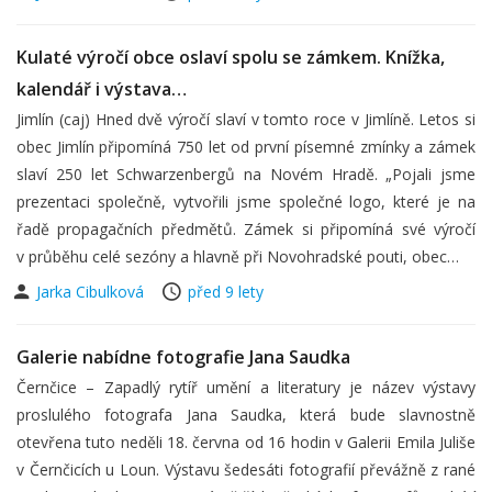
Kulaté výročí obce oslaví spolu se zámkem. Knížka,
kalendář i výstava…
Jimlín (caj) Hned dvě výročí slaví v tomto roce v Jimlíně. Letos si
obec Jimlín připomíná 750 let od první písemné zmínky a zámek
slaví 250 let Schwarzenbergů na Novém Hradě. „Pojali jsme
prezentaci společně, vytvořili jsme společné logo, které je na
řadě propagačních předmětů. Zámek si připomíná své výročí
v průběhu celé sezóny a hlavně při Novohradské pouti, obec…
Jarka Cibulková
před 9 lety
Galerie nabídne fotografie Jana Saudka
Černčice – Zapadlý rytíř umění a literatury je název výstavy
proslulého fotografa Jana Saudka, která bude slavnostně
otevřena tuto neděli 18. června od 16 hodin v Galerii Emila Juliše
v Černčicích u Loun. Výstavu šedesáti fotografií převážně z rané