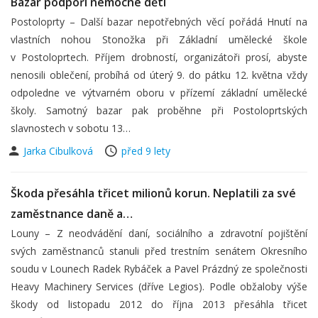
Bazar podpoří nemocné děti
Postoloprty – Další bazar nepotřebných věcí pořádá Hnutí na
vlastních nohou Stonožka při Základní umělecké škole
v Postoloprtech. Příjem drobností, organizátoři prosí, abyste
nenosili oblečení, probíhá od úterý 9. do pátku 12. května vždy
odpoledne ve výtvarném oboru v přízemí základní umělecké
školy. Samotný bazar pak proběhne při Postoloprtských
slavnostech v sobotu 13…
Jarka Cibulková
před 9 lety
Škoda přesáhla třicet milionů korun. Neplatili za své
zaměstnance daně a…
Louny – Z neodvádění daní, sociálního a zdravotní pojištění
svých zaměstnanců stanuli před trestním senátem Okresního
soudu v Lounech Radek Rybáček a Pavel Prázdný ze společnosti
Heavy Machinery Services (dříve Legios). Podle obžaloby výše
škody od listopadu 2012 do října 2013 přesáhla třicet