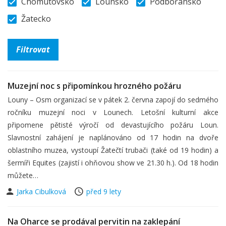
Chomutovsko
Lounsko
Podbořansko
Žatecko
Muzejní noc s připomínkou hrozného požáru
Louny – Osm organizací se v pátek 2. června zapojí do sedmého
ročníku muzejní noci v Lounech. Letošní kulturní akce
připomene pětisté výročí od devastujícího požáru Loun.
Slavnostní zahájení je naplánováno od 17 hodin na dvoře
oblastního muzea, vystoupí Žatečtí trubači (také od 19 hodin) a
šermíři Equites (zajistí i ohňovou show ve 21.30 h.). Od 18 hodin
můžete…
Jarka Cibulková
před 9 lety
Na Oharce se prodával pervitin na zaklepání