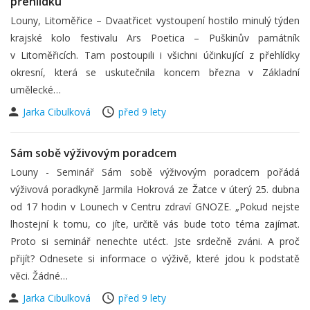
přehlídku
Louny, Litoměřice – Dvaatřicet vystoupení hostilo minulý týden
krajské kolo festivalu Ars Poetica – Puškinův památník
v Litoměřicích. Tam postoupili i všichni účinkující z přehlídky
okresní, která se uskutečnila koncem března v Základní
umělecké…
Jarka Cibulková
před 9 lety
Sám sobě výživovým poradcem
Louny - Seminář Sám sobě výživovým poradcem pořádá
výživová poradkyně Jarmila Hokrová ze Žatce v úterý 25. dubna
od 17 hodin v Lounech v Centru zdraví GNOZE. „Pokud nejste
lhostejní k tomu, co jíte, určitě vás bude toto téma zajímat.
Proto si seminář nenechte utéct. Jste srdečně zváni. A proč
přijít? Odnesete si informace o výživě, které jdou k podstatě
věci. Žádné…
Jarka Cibulková
před 9 lety