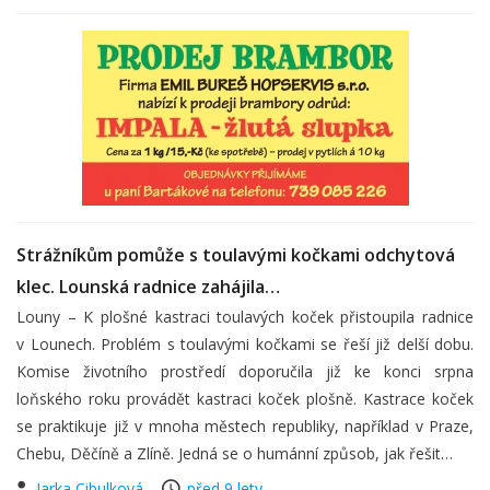
Strážníkům pomůže s toulavými kočkami odchytová
klec. Lounská radnice zahájila…
Louny – K plošné kastraci toulavých koček přistoupila radnice
v Lounech. Problém s toulavými kočkami se řeší již delší dobu.
Komise životního prostředí doporučila již ke konci srpna
loňského roku provádět kastraci koček plošně. Kastrace koček
se praktikuje již v mnoha městech republiky, například v Praze,
Chebu, Děčíně a Zlíně. Jedná se o humánní způsob, jak řešit…
Jarka Cibulková
před 9 lety