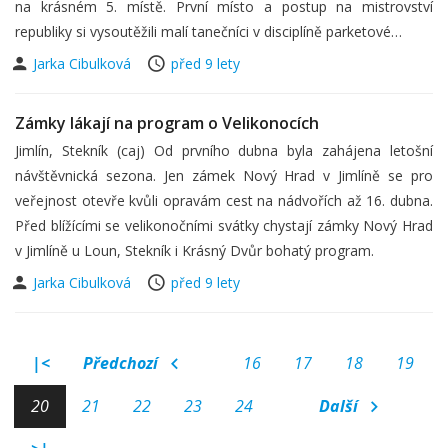
na krásném 5. místě. První místo a postup na mistrovství
republiky si vysoutěžili malí tanečníci v disciplíně parketové…
Jarka Cibulková
před 9 lety
Zámky lákají na program o Velikonocích
Jimlín, Stekník (caj) Od prvního dubna byla zahájena letošní
návštěvnická sezona. Jen zámek Nový Hrad v Jimlíně se pro
veřejnost otevře kvůli opravám cest na nádvořích až 16. dubna.
Před blížícími se velikonočními svátky chystají zámky Nový Hrad
v Jimlíně u Loun, Stekník i Krásný Dvůr bohatý program.
Jarka Cibulková
před 9 lety
|<
Předchozí
16
17
18
19
20
21
22
23
24
Další