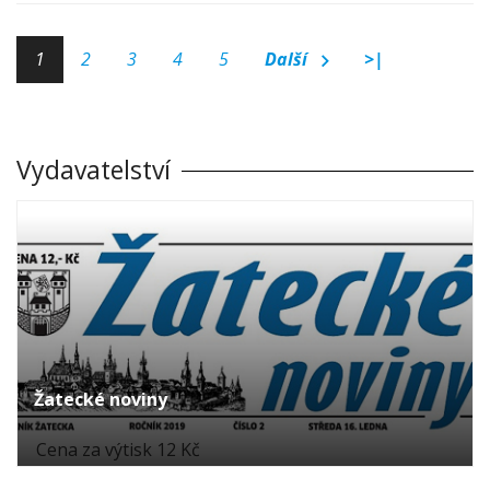
1
2
3
4
5
Další
>|
Vydavatelství
Žatecké noviny
Cena za výtisk 12 Kč