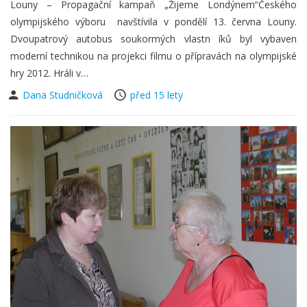
Louny – Propagační kampaň „Žijeme Londýnem“Českého
olympijského výboru navštívila v pondělí 13. června Louny.
Dvoupatrový autobus soukormých vlastn íků byl vybaven
moderní technikou na projekci filmu o přípravách na olympijské
hry 2012. Hráli v…
Dana Studničková
před 15 lety