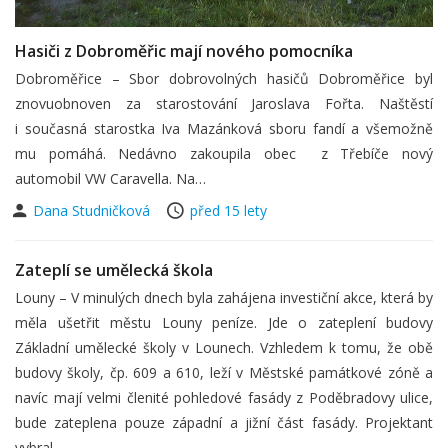
Hasiči z Dobroměřic mají nového pomocníka
Dobroměřice – Sbor dobrovolných hasičů Dobroměřice byl
znovuobnoven za starostování Jaroslava Fořta. Naštěstí
i současná starostka Iva Mazánková sboru fandí a všemožně
mu pomáhá. Nedávno zakoupila obec z Třebíče nový
automobil VW Caravella. Na…
Dana Studničková
před 15 lety
Zateplí se umělecká škola
Louny – V minulých dnech byla zahájena investiční akce, která by
měla ušetřit městu Louny peníze. Jde o zateplení budovy
Základní umělecké školy v Lounech. Vzhledem k tomu, že obě
budovy školy, čp. 609 a 610, leží v Městské památkové zóně a
navíc mají velmi členité pohledové fasády z Poděbradovy ulice,
bude zateplena pouze západní a jižní část fasády. Projektant
vybral…