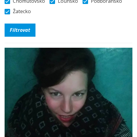
Chomutovsko
Lounsko
Podbořansko
Žatecko