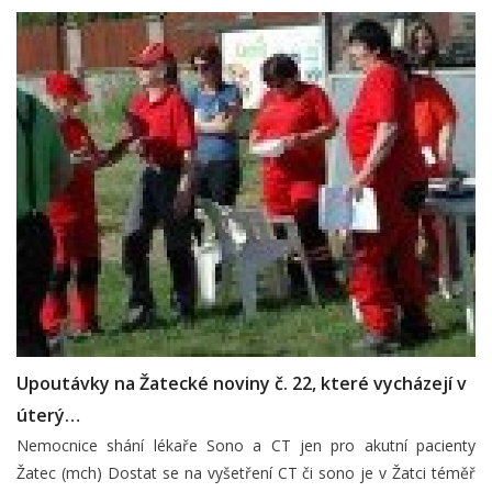
Upoutávky na Žatecké noviny č. 22, které vycházejí v
úterý…
Nemocnice shání lékaře Sono a CT jen pro akutní pacienty
Žatec (mch) Dostat se na vyšetření CT či sono je v Žatci téměř