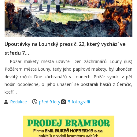
Upoutávky na Lounský press č. 22, který vychází ve
středu 7…
Požár makety města uzavřel Den záchranářů Louny (lus)
Požárem města Louny, tedy jeho papírové makety, byl ukončen
devátý ročník Dne záchranářů v Lounech. Požár vypukl v pět
hodin odpoledne, o jeho uhašení se postarali hasiči z Černčic,
kteří…
Redakce
před 9 lety
5 fotografií