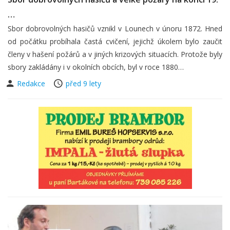
…
Sbor dobrovolných hasičů vznikl v Lounech v únoru 1872. Hned
od počátku probíhala častá cvičení, jejichž úkolem bylo zaučit
členy v hašení požárů a v jiných krizových situacích. Protože byly
sbory zakládány i v okolních obcích, byl v roce 1880…
Redakce
před 9 lety