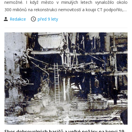
nemožné. I když město v minulých letech vynaložilo okolo
300 miliónů na rekonstrukci nemovitostí a koupi CT podpořilo,…
Redakce
před 9 lety
Sbor dobrovolných hasičů a velké požáry na konci 19.