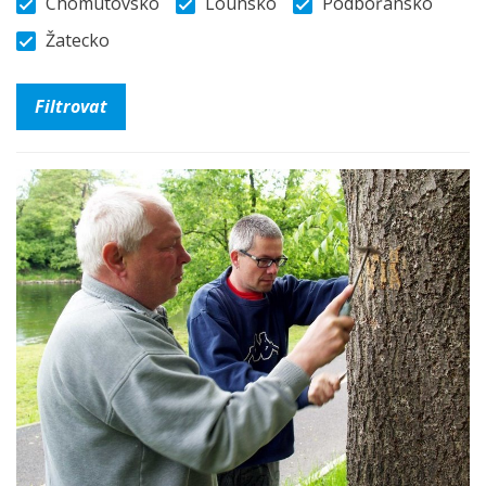
Chomutovsko
Lounsko
Podbořansko
Žatecko