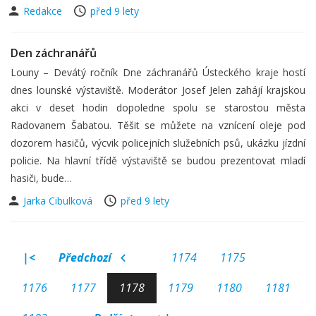
Redakce
před 9 lety
Den záchranářů
Louny – Devátý ročník Dne záchranářů Ústeckého kraje hostí
dnes lounské výstaviště. Moderátor Josef Jelen zahájí krajskou
akci v deset hodin dopoledne spolu se starostou města
Radovanem Šabatou. Těšit se můžete na vznícení oleje pod
dozorem hasičů, výcvik policejních služebních psů, ukázku jízdní
policie. Na hlavní třídě výstaviště se budou prezentovat mladí
hasiči, bude…
Jarka Cibulková
před 9 lety
|<
Předchozí
1174
1175
1176
1177
1178
1179
1180
1181