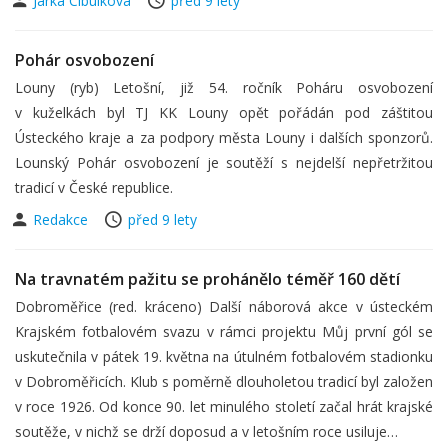
Jarka Cibulková
před 9 lety
Pohár osvobození
Louny (ryb) Letošní, již 54. ročník Poháru osvobození
v kuželkách byl TJ KK Louny opět pořádán pod záštitou
Ústeckého kraje a za podpory města Louny i dalších sponzorů.
Lounský Pohár osvobození je soutěží s nejdelší nepřetržitou
tradicí v České republice.
Redakce
před 9 lety
Na travnatém pažitu se prohánělo téměř 160 dětí
Dobroměřice (red. kráceno) Další náborová akce v ústeckém
Krajském fotbalovém svazu v rámci projektu Můj první gól se
uskutečnila v pátek 19. května na útulném fotbalovém stadionku
v Dobroměřicích. Klub s poměrně dlouholetou tradicí byl založen
v roce 1926. Od konce 90. let minulého století začal hrát krajské
soutěže, v nichž se drží doposud a v letošním roce usiluje…