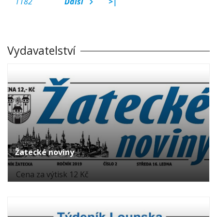
1182
Další
>|
Vydavatelství
Žatecké noviny
Cena za výtisk 12 Kč