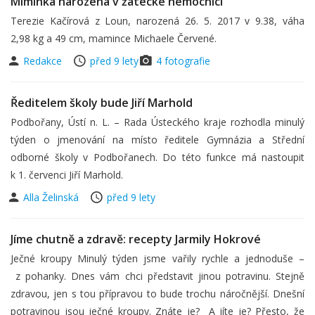
Miminka narozená v žatecké nemocnici
Terezie Kačírová z Loun, narozená 26. 5. 2017 v 9.38, váha
2,98 kg a 49 cm, mamince Michaele Červené.
Redakce
před 9 lety
4 fotografie
Ředitelem školy bude Jiří Marhold
Podbořany, Ústí n. L. – Rada Ústeckého kraje rozhodla minulý
týden o jmenování na místo ředitele Gymnázia a Střední
odborné školy v Podbořanech. Do této funkce má nastoupit
k 1. červenci Jiří Marhold.
Alla Želinská
před 9 lety
Jíme chutně a zdravě: recepty Jarmily Hokrové
Ječné kroupy Minulý týden jsme vařily rychle a jednoduše –
z pohanky. Dnes vám chci představit jinou potravinu. Stejně
zdravou, jen s tou přípravou to bude trochu náročnější. Dnešní
potravinou jsou ječné kroupy. Znáte je? A jíte je? Přesto, že