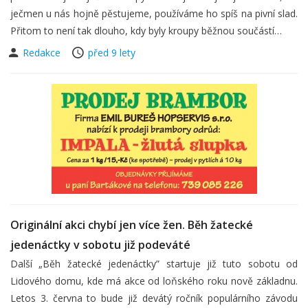
ječmen u nás hojně pěstujeme, používáme ho spíš na pivní slad.
Přitom to není tak dlouho, kdy byly kroupy běžnou součástí…
Redakce
před 9 lety
Originální akci chybí jen více žen. Běh žatecké
jedenáctky v sobotu již podeváté
Další „Běh žatecké jedenáctky” startuje již tuto sobotu od
Lidového domu, kde má akce od loňského roku nově základnu.
Letos 3. června to bude již devátý ročník populárního závodu