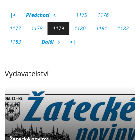
|<
Předchozí
1175
1176
1177
1178
1179
1180
1181
1182
1183
Další
>|
Vydavatelství
Žatecké noviny