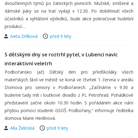
dvoučlenných týmů po žateckých pivnicích. Mužské, smíšené a
dámské páry se na trať vydají v 12.30. Po doběhnutí všech
účastníků a vyhlášení výsledků, bude akce pokračovat hudební
produkcí.…
Iveta Drlíková
před 9 lety
S dětskými dny se roztrhl pytel, v Lubenci navíc
interaktivní veletrh
Podbořansko (až) Dětský den pro předškoláky všech
mateřských škol ve městě se koná ve čtvrtek 1. června v areálu
Domova pro seniory v Podbořanech. „Začínáme v 9.30 a
budeme tady mít i loutkové divadlo z PL Petrohrad. Pohádkové
představení začne okolo 10.30 hodin. S pořádáním akce nám
přijdou pomoci studenti GSOŠ Podbořany,“ informuje ředitelka
domova Marie Henlínová.
Alla Želinská
před 9 lety