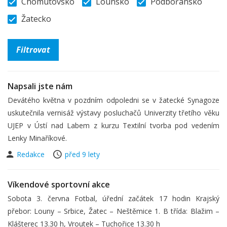
Chomutovsko
Lounsko
Podbořansko
Žatecko
Napsali jste nám
Devátého května v pozdním odpoledni se v žatecké Synagoze
uskutečnila vernisáž výstavy posluchačů Univerzity třetího věku
UJEP v Ústí nad Labem z kurzu Textilní tvorba pod vedením
Lenky Minaříkové.
Redakce
před 9 lety
Víkendové sportovní akce
Sobota 3. června Fotbal, úřední začátek 17 hodin Krajský
přebor: Louny – Srbice, Žatec – Neštěmice 1. B třída: Blažim –
Klášterec 13.30 h, Vroutek – Tuchořice 13.30 h