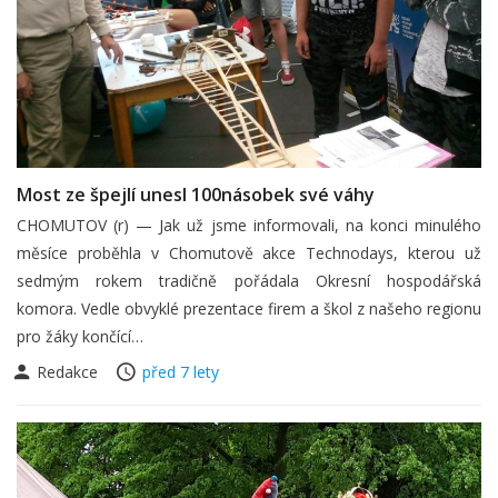
Most ze špejlí unesl 100násobek své váhy
CHOMUTOV (r) — Jak už jsme informovali, na konci minulého
měsíce proběhla v Chomutově akce Technodays, kterou už
sedmým rokem tradičně pořádala Okresní hospodářská
komora. Vedle obvyklé prezentace firem a škol z našeho regionu
pro žáky končící…
Redakce
před 7 lety