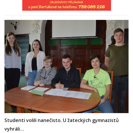
Studenti volili nanečisto. U žateckých gymnazistů
vyhráli…