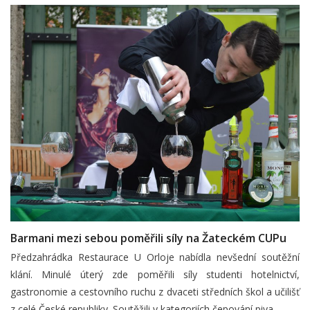
Barmani mezi sebou poměřili síly na Žateckém CUPu
Předzahrádka Restaurace U Orloje nabídla nevšední soutěžní
klání. Minulé úterý zde poměřili síly studenti hotelnictví,
gastronomie a cestovního ruchu z dvaceti středních škol a učilišť
z celé České republiky. Soutěžili v kategoriích čepování piva,…