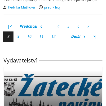
Hedvika Mašková
před 7 lety
|<
Předchozí
4
5
6
7
8
9
10
11
12
Další
>|
Vydavatelství