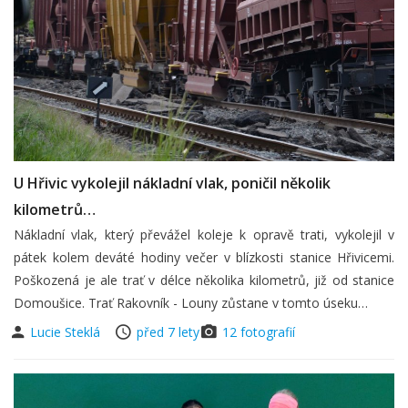
U Hřivic vykolejil nákladní vlak, poničil několik
kilometrů…
Nákladní vlak, který převážel koleje k opravě trati, vykolejil v
pátek kolem deváté hodiny večer v blízkosti stanice Hřivicemi.
Poškozená je ale trať v délce několika kilometrů, již od stanice
Domoušice. Trať Rakovník - Louny zůstane v tomto úseku…
Lucie Steklá
před 7 lety
12 fotografií