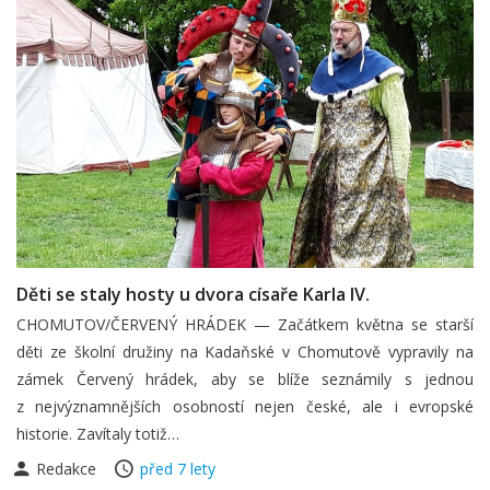
Děti se staly hosty u dvora císaře Karla IV.
CHOMUTOV/ČERVENÝ HRÁDEK — Začátkem května se starší
děti ze školní družiny na Kadaňské v Chomutově vypravily na
zámek Červený hrádek, aby se blíže seznámily s jednou
z nejvýznamnějších osobností nejen české, ale i evropské
historie. Zavítaly totiž…
Redakce
před 7 lety