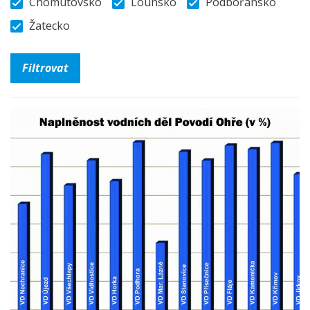
Chomutovsko
Lounsko
Podbořansko
Žatecko