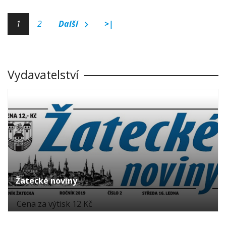
1
2
Další
>|
Vydavatelství
Žatecké noviny
Cena za výtisk 12 Kč