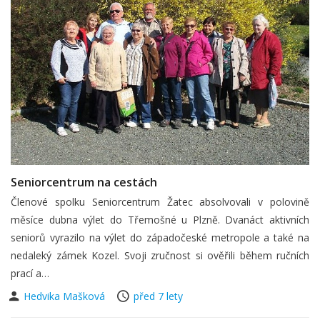
Seniorcentrum na cestách
Členové spolku Seniorcentrum Žatec absolvovali v polovině
měsíce dubna výlet do Třemošné u Plzně. Dvanáct aktivních
seniorů vyrazilo na výlet do západočeské metropole a také na
nedaleký zámek Kozel. Svoji zručnost si ověřili během ručních
prací a…
Hedvika Mašková
před 7 lety