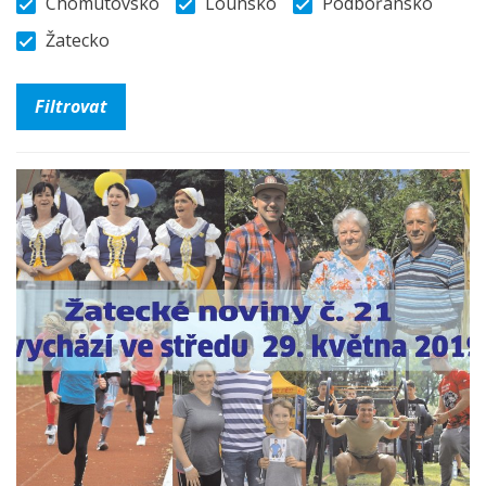
Chomutovsko
Lounsko
Podbořansko
Žatecko