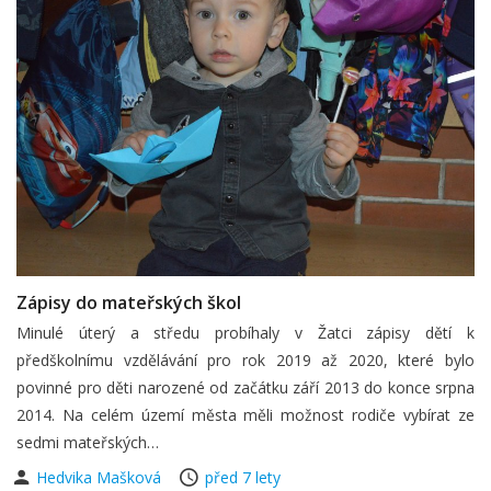
Zápisy do mateřských škol
Minulé úterý a středu probíhaly v Žatci zápisy dětí k
předškolnímu vzdělávání pro rok 2019 až 2020, které bylo
povinné pro děti narozené od začátku září 2013 do konce srpna
2014. Na celém území města měli možnost rodiče vybírat ze
sedmi mateřských…
Hedvika Mašková
před 7 lety