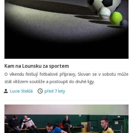
Kam na Lounsku za sportem
O víkendu finišují fotbalové přípravy, Slovan se v sobotu může
stát vítězem soutěže a postoupit do druhé ligy.
Lucie Steklá
před 7 lety