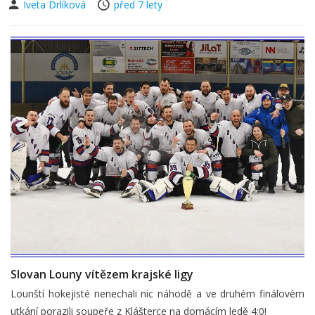
Iveta Drlíková
před 7 lety
Slovan Louny vítězem krajské ligy
Lounští hokejisté nenechali nic náhodě a ve druhém finálovém
utkání porazili soupeře z Klášterce na domácím ledě 4:0!