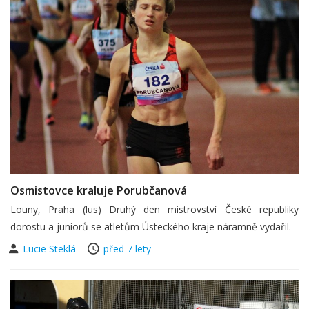
Osmistovce kraluje Porubčanová
Louny, Praha (lus) Druhý den mistrovství České republiky
dorostu a juniorů se atletům Ústeckého kraje náramně vydařil.
Lucie Steklá
před 7 lety