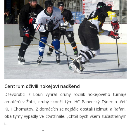
Centrum oživili hokejoví nadšenci
Dřevorubci z Loun vyhráli druhý ročník hokejového turnaje
amatérů v Žatci, druhý skončil tým HC Panenský Týnec a třetí
KLH Chomutov. Z domácích se nejdále dostali Helmuti a Rafani,
oba týmy vypadly ve čtvrtfinále. „Chtěl bych všem zúčastněným
i…