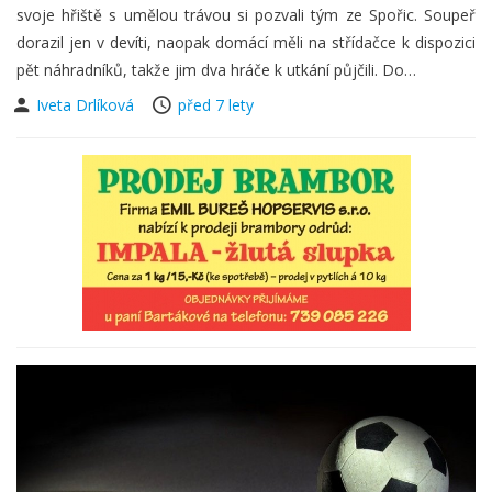
svoje hřiště s umělou trávou si pozvali tým ze Spořic. Soupeř
dorazil jen v devíti, naopak domácí měli na střídačce k dispozici
pět náhradníků, takže jim dva hráče k utkání půjčili. Do…
Iveta Drlíková
před 7 lety