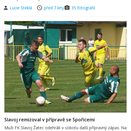
Lucie Steklá
před 7 lety
35 fotografií
Slavoj remizoval v přípravě se Spořicemi
Muži FK Slavoj Žatec odehráli v sobotu další přípravný zápas. Na