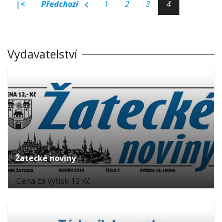
|<
Předchozí
1
2
3
4
Vydavatelství
Žatecké noviny
Cena za výtisk 12 Kč