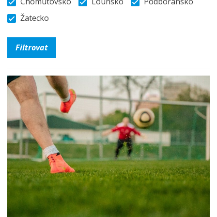
Chomutovsko
Lounsko
Podbořansko
Žatecko