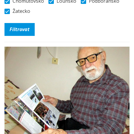
Chomutovsko
Lounsko
Podbořansko
Žatecko