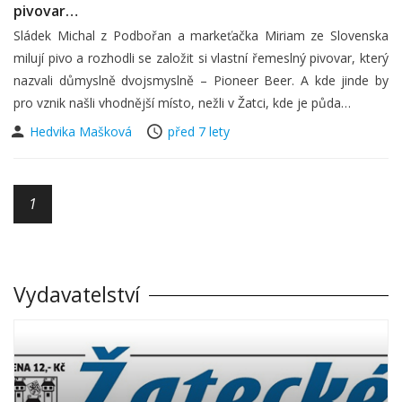
pivovar…
Sládek Michal z Podbořan a markeťačka Miriam ze Slovenska
milují pivo a rozhodli se založit si vlastní řemeslný pivovar, který
nazvali důmyslně dvojsmyslně – Pioneer Beer. A kde jinde by
pro vznik našli vhodnější místo, nežli v Žatci, kde je půda…
Hedvika Mašková
před 7 lety
1
Vydavatelství