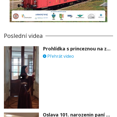
Poslední videa
Prohlídka s princeznou na zámku Stekník
Přehrát video
Oslava 101. narozenin paní Věry Skořepové