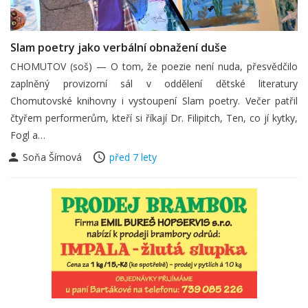
Slam poetry jako verbální obnažení duše
CHOMUTOV (soš) — O tom, že poezie není nuda, přesvědčilo
zaplněný provizorní sál v oddělení dětské literatury
Chomutovské knihovny i vystoupení Slam poetry. Večer patřil
čtyřem performerům, kteří si říkají Dr. Filipitch, Ten, co jí kytky,
Fogl a…
Soňa Šímová
před 7 lety