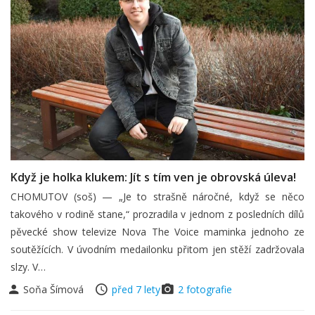
Když je holka klukem: Jít s tím ven je obrovská úleva!
CHOMUTOV (soš) — „Je to strašně náročné, když se něco
takového v rodině stane,“ prozradila v jednom z posledních dílů
pěvecké show televize Nova The Voice maminka jednoho ze
soutěžících. V úvodním medailonku přitom jen stěží zadržovala
slzy. V…
Soňa Šímová
před 7 lety
2 fotografie