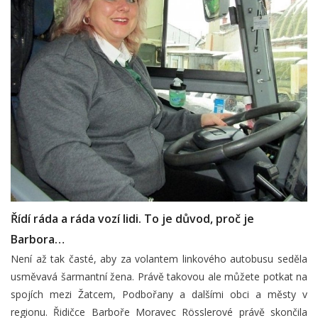
Řídí ráda a ráda vozí lidi. To je důvod, proč je
Barbora…
Není až tak časté, aby za volantem linkového autobusu seděla
usměvavá šarmantní žena. Právě takovou ale můžete potkat na
spojích mezi Žatcem, Podbořany a dalšími obci a městy v
regionu. Řidičce Barboře Moravec Rösslerové právě skončila