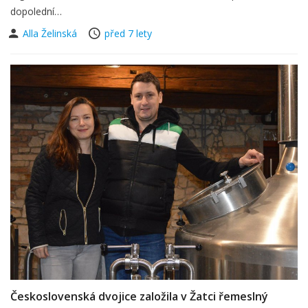
dopolední…
Alla Želinská
před 7 lety
Československá dvojice založila v Žatci řemeslný