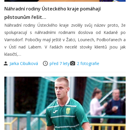
Náhradní rodiny Ústeckého kraje pomáhají
pěstounům řešit…
Náhradní rodiny Ústeckého kraje zvolily svůj název proto, že
spolupracují s náhradními rodinami doslova od Kadaně po
Varnsdorf. Pobočky mají ještě v Žatci, Lounech, Podbořanech a
v Ústí nad Labem. V řadách necelé stovky klientů jsou jak
klasičtí,…
Jarka Cibulková
před 7 lety
2 fotografie