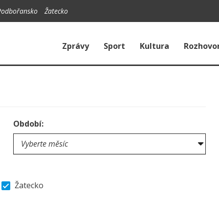
Podbořansko
Žatecko
Zprávy
Sport
Kultura
Rozhovo
Období:
Žatecko