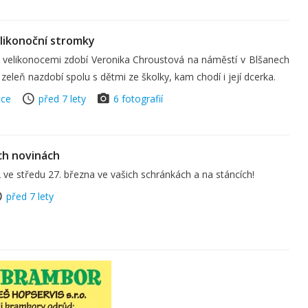
elikonoční stromky
velikonocemi zdobí Veronika Chroustová na náměstí v Blšanech
že zeleň nazdobí spolu s dětmi ze školky, kam chodí i její dcerka.
tce
před 7 lety
6 fotografií
ch novinách
 ve středu 27. března ve vašich schránkách a na stáncích!
před 7 lety