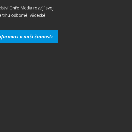
lství Ohře Media rozvíjí svoji
a trhu odborné, vědecké
nformací o naší činnosti