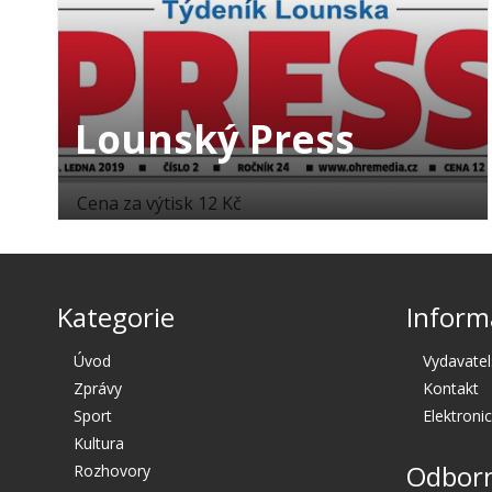
Lounský Press
Cena za výtisk 12 Kč
Kategorie
Inform
Úvod
Vydavatel
Zprávy
Kontakt
Sport
Elektroni
Kultura
Odborn
Rozhovory