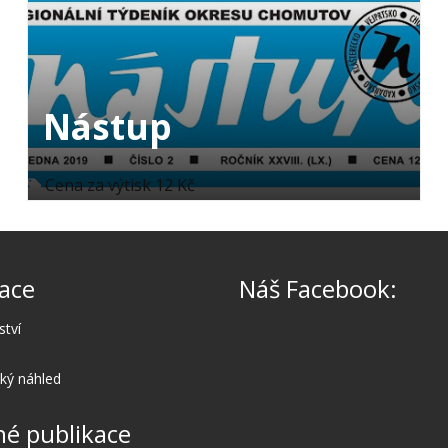
Nástup
Cena za výtisk 12 Kč
ace
Náš Facebook:
ství
cký náhled
é publikace