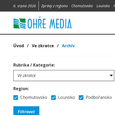
6. srpna 2026
Zprávy z regionu
Chomutovsko
Lounsko
Úvod
/
Ve zkratce
/
Archív
Rubrika / Kategorie:
Region:
Chomutovsko
Lounsko
Podbořansko