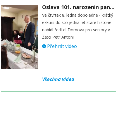
Oslava 101. narozenin paní Věry Skořepové
Ve čtvrtek 8. ledna dopoledne - krátký
exkurs do sto jedna let staré historie
nabídl ředitel Domova pro seniory v
Žatci Petr Antoni.
Přehrát video
Všechna videa