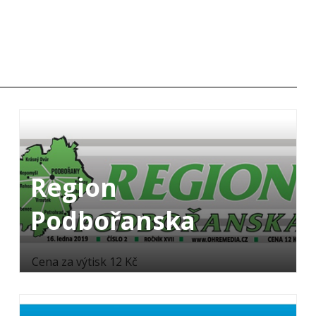
Region
Podbořanska
Cena za výtisk 12 Kč