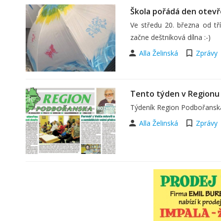
Škola pořádá den otevře
Ve středu 20. března od tř
začne deštníková dílna :-)
Alla Želinská
Zprávy
Tento týden v Regionu
Týdeník Region Podbořanska 
Alla Želinská
Zprávy