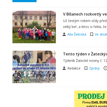
V Blšanech rozkvetly v
Už šestým rokem vždy před 
velký keř, a letos si řekla, 
Alla Želinská
Ve zkra
Tento týden v Žatecký
Týdeník Žatecké noviny č. 12
Redakce
Zprávy