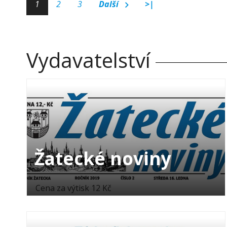
1
2
3
Další
>|
Vydavatelství
Žatecké noviny
Cena za výtisk 12 Kč