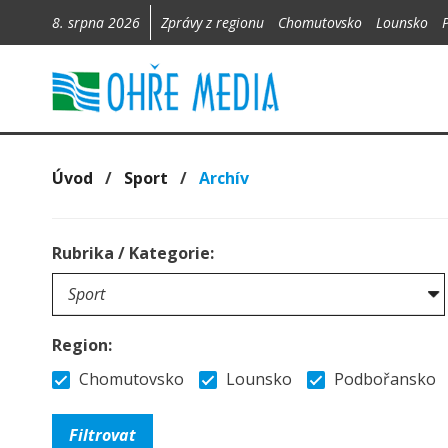
8. srpna 2026
Zprávy z regionu
Chomutovsko
Lounsko
Úvod
/
Sport
/
Archív
Rubrika / Kategorie:
Region:
Chomutovsko
Lounsko
Podbořansko