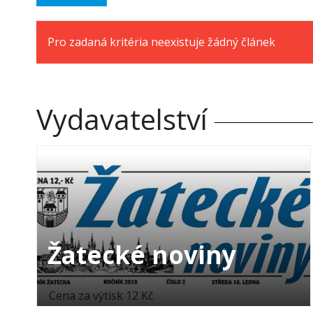
Pro zadaná kritéria neexistuje žádný článek
Vydavatelství
Žatecké noviny
Cena za výtisk 12 Kč