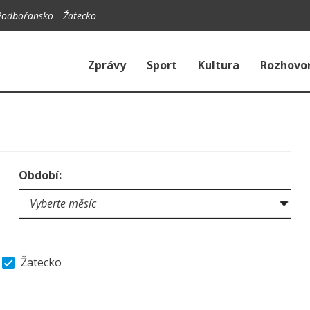
Podbořansko
Žatecko
Zprávy
Sport
Kultura
Rozhovo
Období:
Žatecko