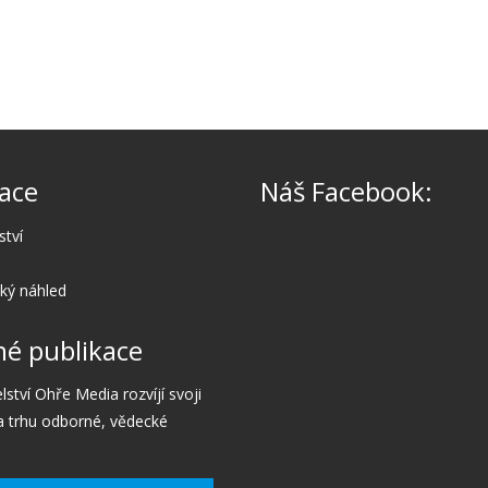
ace
Náš Facebook:
ství
cký náhled
é publikace
lství Ohře Media rozvíjí svoji
a trhu odborné, vědecké