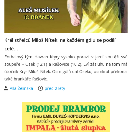
Král střelců Miloš Nítek: na každém gólu se podílí
celé…
Fotbalový tým Havran Kryry vysoko porazil v jarní soutěži své
soupeře – Osek (12:1) a Rašovice (10:2). Lví zásluhu na tom má
útočník Kryr Miloš Nítek. Osm gólů dal Oseku, osmkrát překonal
také brankáře Rašovic.
Alla Želinská
před 2 lety