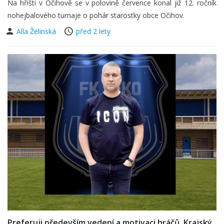
Na hřišti v Očihově se v polovině července konal již 12. ročník
nohejbalového turnaje o pohár starostky obce Očihov.
Alla Želinská
před 2 lety
Preferuji především vedení a motivaci hráčů. Krajský