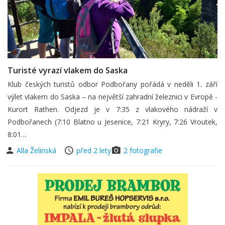
Turisté vyrazí vlakem do Saska
Klub českých turistů odbor Podbořany pořádá v neděli 1. září
výlet vlakem do Saska – na největší zahradní železnici v Evropě -
Kurort Rathen. Odjezd je v 7:35 z vlakového nádraží v
Podbořanech (7:10 Blatno u Jesenice, 7:21 Kryry, 7:26 Vroutek,
8:01…
Alla Želinská
před 2 lety
2 fotografie