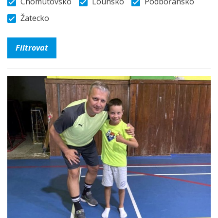
Chomutovsko
Lounsko
Podbořansko
Žatecko