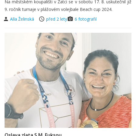
Na městském koupališti v Žatci se v sobotu 17. 8. uskutečnil již
9. ročník turnaje v plážovém volejbale Beach cup 2024.
Alla Želinská
před 2 lety
6 fotografií
Oslava zlata S M. Fuksou