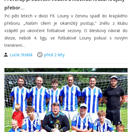
přebor…
Po pěti letech v divizi FK Louny v červnu spadl do krajského
přeboru. „Našim cílem je okamžitý postup,” znělo z klubu
vzápětí po ukončení fotbalové sezony. O bleskový návrat do
divize, neboli 4. ligy, se fotbalové Louny pokusí s novým
trenérem…
Lucie Steklá
před 2 lety