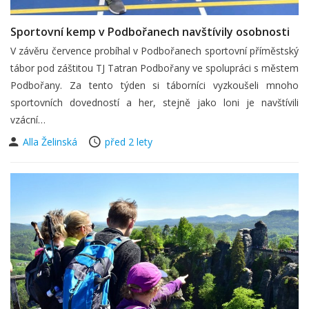
Sportovní kemp v Podbořanech navštívily osobnosti
V závěru července probíhal v Podbořanech sportovní příměstský
tábor pod záštitou TJ Tatran Podbořany ve spolupráci s městem
Podbořany. Za tento týden si táborníci vyzkoušeli mnoho
sportovních dovedností a her, stejně jako loni je navštívili
vzácní…
Alla Želinská
před 2 lety