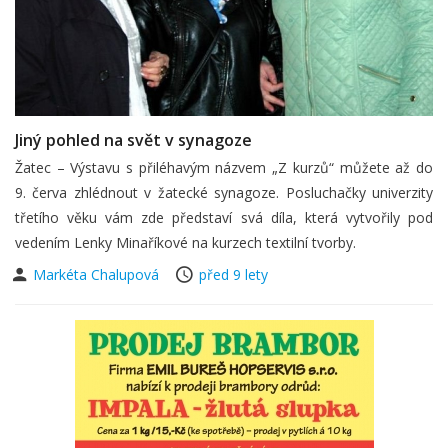
Jiný pohled na svět v synagoze
Žatec – Výstavu s přiléhavým názvem „Z kurzů“ můžete až do
9. červa zhlédnout v žatecké synagoze. Posluchačky univerzity
třetího věku vám zde představí svá díla, která vytvořily pod
vedením Lenky Minaříkové na kurzech textilní tvorby.
Markéta Chalupová
před 9 lety