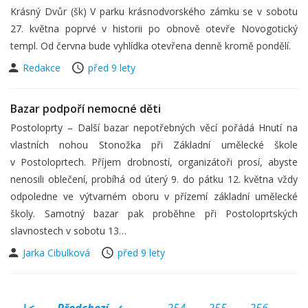
Krásný Dvůr (šk) V parku krásnodvorského zámku se v sobotu
27. května poprvé v historii po obnově otevře Novogotický
templ. Od června bude vyhlídka otevřena denně kromě pondělí.
Redakce
před 9 lety
Bazar podpoří nemocné děti
Postoloprty – Další bazar nepotřebných věcí pořádá Hnutí na
vlastních nohou Stonožka při Základní umělecké škole
v Postoloprtech. Příjem drobností, organizátoři prosí, abyste
nenosili oblečení, probíhá od úterý 9. do pátku 12. května vždy
odpoledne ve výtvarném oboru v přízemí základní umělecké
školy. Samotný bazar pak proběhne při Postoloprtských
slavnostech v sobotu 13…
Jarka Cibulková
před 9 lety