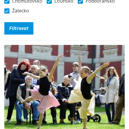
Chomutovsko
Lounsko
Podbořansko
Žatecko