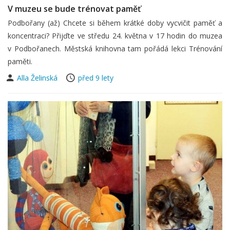
V muzeu se bude trénovat paměť
Podbořany (až) Chcete si během krátké doby vycvičit paměť a
koncentraci? Přijďte ve středu 24. května v 17 hodin do muzea
v Podbořanech. Městská knihovna tam pořádá lekci Trénování
paměti.
Alla Želinská
před 9 lety