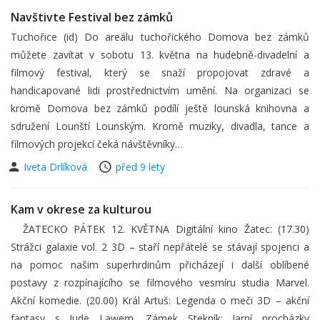
Navštivte Festival bez zámků
Tuchořice (id) Do areálu tuchořického Domova bez zámků
můžete zavítat v sobotu 13. května na hudebně-divadelní a
filmový festival, který se snaží propojovat zdravé a
handicapované lidi prostřednictvím umění. Na organizaci se
kromě Domova bez zámků podílí ještě lounská knihovna a
sdružení Lounští Lounským. Kromě muziky, divadla, tance a
filmových projekcí čeká návštěvníky…
Iveta Drlíková
před 9 lety
Kam v okrese za kulturou
ŽATECKO PÁTEK 12. KVĚTNA Digitální kino Žatec: (17.30)
Strážci galaxie vol. 2 3D – staří nepřátelé se stávají spojenci a
na pomoc našim superhrdinům přicházejí i další oblíbené
postavy z rozpínajícího se filmového vesmíru studia Marvel.
Akční komedie. (20.00) Král Artuš: Legenda o meči 3D – akční
fantasy s Jude Lawem. Zámek Stekník: Jarní procházky