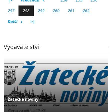
|<
Předchozí
254
255
256
257
258
259
260
261
262
Další
>|
Vydavatelství
Žatecké noviny
Cena za výtisk 12 Kč