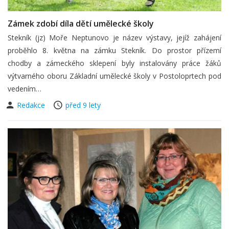
Zámek zdobí díla dětí umělecké školy
Stekník (jz) Moře Neptunovo je název výstavy, jejíž zahájení
proběhlo 8. května na zámku Stekník. Do prostor přízemí
chodby a zámeckého sklepení byly instalovány práce žáků
výtvarného oboru Základní umělecké školy v Postoloprtech pod
vedením…
Redakce
před 9 lety