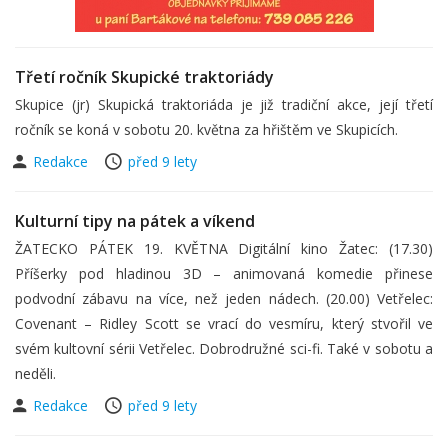
Třetí ročník Skupické traktoriády
Skupice (jr) Skupická traktoriáda je již tradiční akce, její třetí
ročník se koná v sobotu 20. května za hřištěm ve Skupicích.
Redakce
před 9 lety
Kulturní tipy na pátek a víkend
ŽATECKO PÁTEK 19. KVĚTNA Digitální kino Žatec: (17.30)
Příšerky pod hladinou 3D – animovaná komedie přinese
podvodní zábavu na více, než jeden nádech. (20.00) Vetřelec:
Covenant – Ridley Scott se vrací do vesmíru, který stvořil ve
svém kultovní sérii Vetřelec. Dobrodružné sci-fi. Také v sobotu a
neděli.
Redakce
před 9 lety