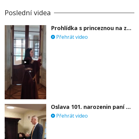
Poslední videa
Prohlídka s princeznou na zámku Stekník
Přehrát video
Oslava 101. narozenin paní Věry Skořepové
Přehrát video