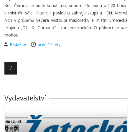
Kesl Černoc se bude konat tuto sobotu 26. ledna od 20 hodin
v místním sále. K tanci i poslechu zahraje skupina H3N. Kromě
nich v průběhu večera vystoupí mažoretky a místní umělecká
skupina „Dži dži Tornádo“ s tancem kankán. O půlnoci se pak
mohou…
Redakce
před 14 lety
1
Vydavatelství