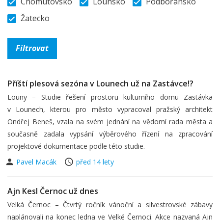
Chomutovsko
Lounsko
Podbořansko
Žatecko
Příští plesová sezóna v Lounech už na Zastávce!?
Louny – Studie řešení prostoru kulturního domu Zastávka
v Lounech, kterou pro město vypracoval pražský architekt
Ondřej Beneš, vzala na svém jednání na vědomí rada města a
současně zadala vypsání výběrového řízení na zpracování
projektové dokumentace podle této studie.
Pavel Macák
před 14 lety
Ajn Kesl Černoc už dnes
Velká Černoc – Čtvrtý ročník vánoční a silvestrovské zábavy
naplánovali na konec ledna ve Velké Černoci. Akce nazvaná Ajn