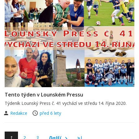
Tento týden v Lounském Pressu
Týdeník Lounský Press č. 41 vychází ve středu 14. října 2020.
Redakce
před 6 lety
1
2
3
Další
>|