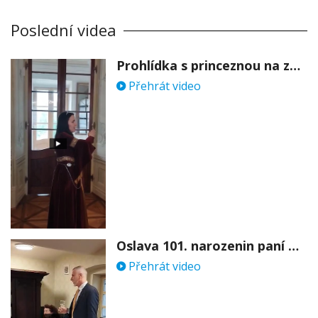
Poslední videa
Prohlídka s princeznou na zámku Stekník
Přehrát video
Oslava 101. narozenin paní Věry Skořepové
Přehrát video