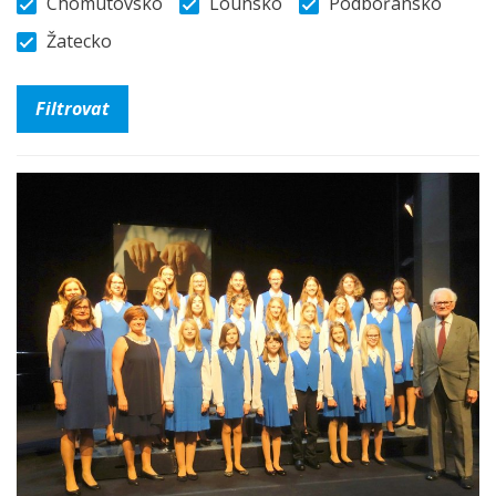
Chomutovsko
Lounsko
Podbořansko
Žatecko