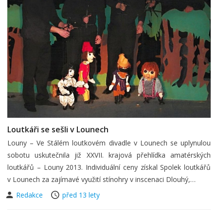
Loutkáři se sešli v Lounech
Louny – Ve Stálém loutkovém divadle v Lounech se uplynulou
sobotu uskutečnila již XXVII. krajová přehlídka amatérských
loutkářů – Louny 2013. Individuální ceny získal Spolek loutkářů
v Lounech za zajímavé využití stínohry v inscenaci Dlouhý,…
Redakce
před 13 lety