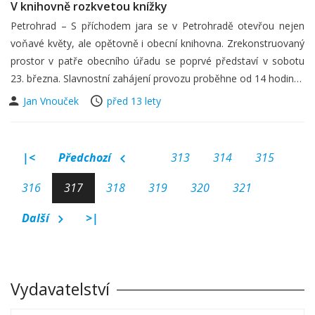
V knihovně rozkvetou knížky
Petrohrad – S příchodem jara se v Petrohradě otevřou nejen
voňavé květy, ale opětovně i obecní knihovna. Zrekonstruovaný
prostor v patře obecního úřadu se poprvé představí v sobotu
23. března. Slavnostní zahájení provozu proběhne od 14 hodin…
Jan Vnouček
před 13 lety
|<
Předchozí
313
314
315
316
317
318
319
320
321
Další
>|
Vydavatelství