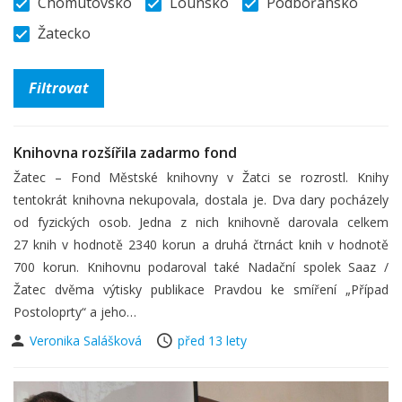
Chomutovsko
Lounsko
Podbořansko
Žatecko
Knihovna rozšířila zadarmo fond
Žatec – Fond Městské knihovny v Žatci se rozrostl. Knihy
tentokrát knihovna nekupovala, dostala je. Dva dary pocházely
od fyzických osob. Jedna z nich knihovně darovala celkem
27 knih v hodnotě 2340 korun a druhá čtrnáct knih v hodnotě
700 korun. Knihovnu podaroval také Nadační spolek Saaz /
Žatec dvěma výtisky publikace Pravdou ke smíření „Případ
Postoloprty“ a jeho…
Veronika Salášková
před 13 lety