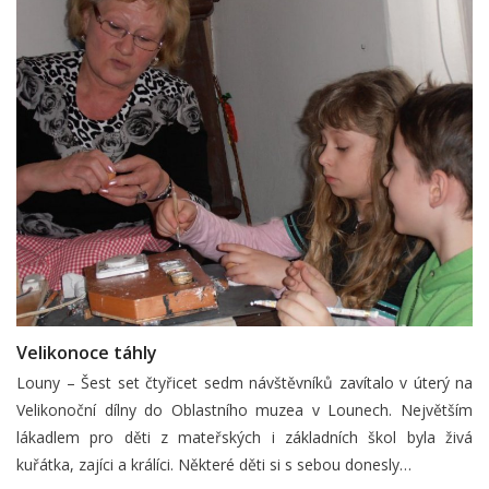
Velikonoce táhly
Louny – Šest set čtyřicet sedm návštěvníků zavítalo v úterý na
Velikonoční dílny do Oblastního muzea v Lounech. Největším
lákadlem pro děti z mateřských i základních škol byla živá
kuřátka, zajíci a králíci. Některé děti si s sebou donesly…