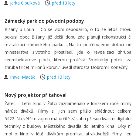
Jarka Cibulková
před 13 lety
Zámecký park do původní podoby
Blšany u Loun – Co se vloni nepodařilo, o to se letos znovu
pokusí obec Blšany. Již delší dobu zde plánují rekonstrukci či
revitalizaci zámeckého parku. „Na to potřebujeme dotaci od
ministerstva životního prostředí. Jde o revitalizaci zhruba
sedmihektarové ploch, kterou protéká Smolnický potok, za
zhruba třicet milionů korun,“ uvedl starosta Dobromil Konečný.
Pavel Macák
před 13 lety
Nový projektor přitahoval
Žatec – Letní kino v Žatci zaznamenalo v loňském roce mírný
nárůst diváků. Filmy si jich sem přišlo shlédnout celkem
5422. Na větším zájmu má určitě zásluhu přesun kvalitní digitální
techniky z budovy Městského divadla do letního kina. Díky ní
mohlo kino v létě divákům promítat atraktivnější filmy. Jen