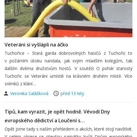
Veteráni si vyšlápli na áčko
Tuchořice – Stará garda dobrovolných hasičů z Tuchořic to
v požárním útoku nandala, jak svým mladším kolegům, tak
dalším dvěma družstvům hostů. V soutěži O pohár starosty
Tuchořic se Veteráni umístili na krásném druhém místě. Více
snímků z klání…
Veronika Salášková
před 13 lety
Tipů, kam vyrazit, je opět hodně. Vévodí Dny
evropského dědictví a Loučení s…
Opět jsme tady s naším přehledem o akcích, které stojí navštívit.
V celém okrese se otevřou památky kvůli Dnům evropského