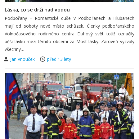
Láska, co se drží nad vodou
Podbořany – Romantické duše v Podbořanech a Hlubanech
mají od soboty nové místo schůzek. Členky podbořanského
Volnočasového rodinného centra Duhový svět totiž označily
pěší lávku mezi těmito obcemi za Most lásky. Zároveň vyzvaly
všechny…
Jan Vnouček
před 13 lety