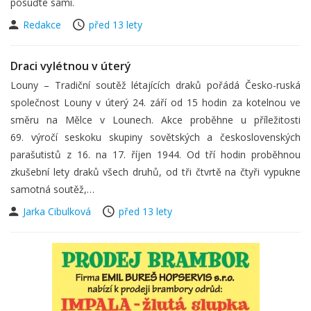
posuďte sami.
Redakce
před 13 lety
Draci vylétnou v úterý
Louny – Tradiční soutěž létajících draků pořádá Česko-ruská
společnost Louny v úterý 24. září od 15 hodin za kotelnou ve
směru na Mělce v Lounech. Akce proběhne u příležitosti
69. výročí seskoku skupiny sovětských a československých
parašutistů z 16. na 17. říjen 1944. Od tří hodin proběhnou
zkušební lety draků všech druhů, od tři čtvrtě na čtyři vypukne
samotná soutěž,…
Jarka Cibulková
před 13 lety