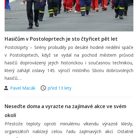
Hasičům v Postoloprtech je sto čtyřicet pět let
Postoloprty – Sirény probudily po desáté hodině nedělní spáče
v Postoloprtech, když se vydal na pochod městem průvod
hasičů doprovázený jejich historickou i současnou technikou,
který zahájil oslavy 145. výročí místního Sboru dobrovolných
hasičů.…
Pavel Macák
před 13 lety
Neseďte doma a vyrazte na zajímavé akce ve svém
okolí
Přestože teploty oproti minulému víkendu výrazně klesly,
organizátoři nabízejí celou řadu zajímavých akcí. Ostatně