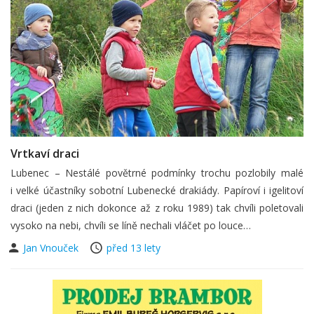
Vrtkaví draci
Lubenec – Nestálé povětrné podmínky trochu pozlobily malé
i velké účastníky sobotní Lubenecké drakiády. Papíroví i igelitoví
draci (jeden z nich dokonce až z roku 1989) tak chvíli poletovali
vysoko na nebi, chvíli se líně nechali vláčet po louce…
Jan Vnouček
před 13 lety