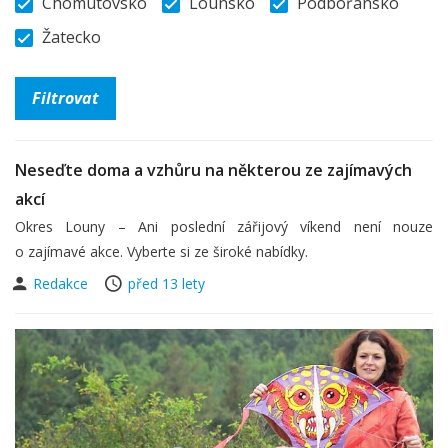
Chomutovsko
Lounsko
Podbořansko
Žatecko
Neseďte doma a vzhůru na některou ze zajímavých
akcí
Okres Louny – Ani poslední zářijový víkend není nouze
o zajímavé akce. Vyberte si ze široké nabídky.
Redakce
před 13 lety