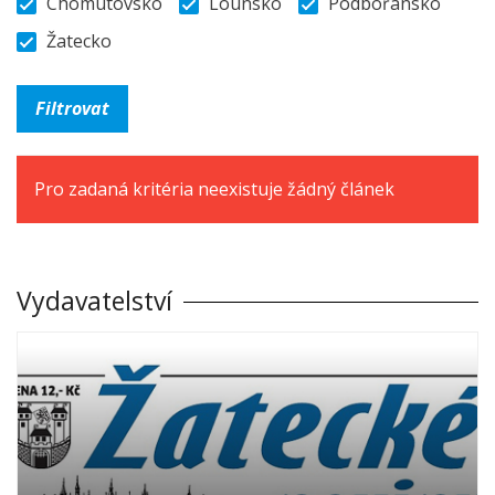
Chomutovsko
Lounsko
Podbořansko
Žatecko
Pro zadaná kritéria neexistuje žádný článek
Vydavatelství