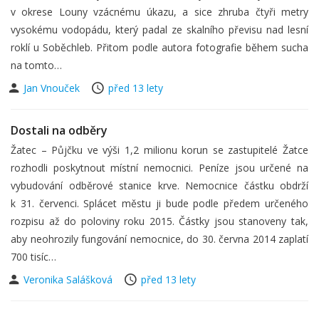
v okrese Louny vzácnému úkazu, a sice zhruba čtyři metry
vysokému vodopádu, který padal ze skalního převisu nad lesní
roklí u Soběchleb. Přitom podle autora fotografie během sucha
na tomto…
Jan Vnouček
před 13 lety
Dostali na odběry
Žatec – Půjčku ve výši 1,2 milionu korun se zastupitelé Žatce
rozhodli poskytnout místní nemocnici. Peníze jsou určené na
vybudování odběrové stanice krve. Nemocnice částku obdrží
k 31. červenci. Splácet městu ji bude podle předem určeného
rozpisu až do poloviny roku 2015. Částky jsou stanoveny tak,
aby neohrozily fungování nemocnice, do 30. června 2014 zaplatí
700 tisíc…
Veronika Salášková
před 13 lety