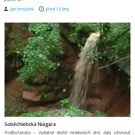
Jan Vnouček
před 13 lety
Soběchlebská Niagára
Podbořansko – Vydatné deště nedávných dnů daly oživnout