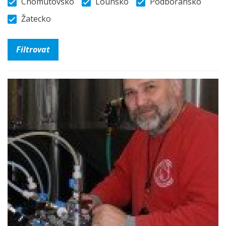
Chomutovsko
Lounsko
Podbořansko
Žatecko