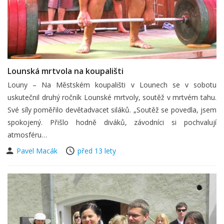
Lounská mrtvola na koupališti
Louny – Na Městském koupališti v Lounech se v sobotu
uskutečnil druhý ročník Lounské mrtvoly, soutěž v mrtvém tahu.
Své síly poměřilo devětadvacet siláků. „Soutěž se povedla, jsem
spokojený. Přišlo hodně diváků, závodníci si pochvalují
atmosféru…
Pavel Macák
před 13 lety