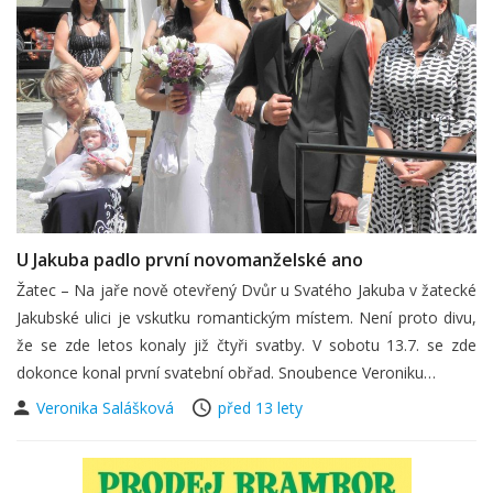
U Jakuba padlo první novomanželské ano
Žatec – Na jaře nově otevřený Dvůr u Svatého Jakuba v žatecké
Jakubské ulici je vskutku romantickým místem. Není proto divu,
že se zde letos konaly již čtyři svatby. V sobotu 13.7. se zde
dokonce konal první svatební obřad. Snoubence Veroniku…
Veronika Salášková
před 13 lety