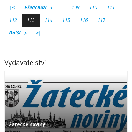
|<
Předchozí
109
110
111
112
113
114
115
116
117
Další
>|
Vydavatelství
Žatecké noviny