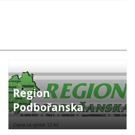
Region
Podbořanska
Cena za výtisk 12 Kč