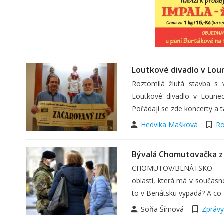
Loutkové divadlo v Loune
Roztomilá žlutá stavba s
Loutkové divadlo v Lounech
Pořádají se zde koncerty a t
Hedvika Mašková
Ro
Bývalá Chomutovačka z I
CHOMUTOV/BENÁTSKO — Pře
oblasti, která má v současn
to v Benátsku vypadá? A co 
Soňa Šímová
Zprávy