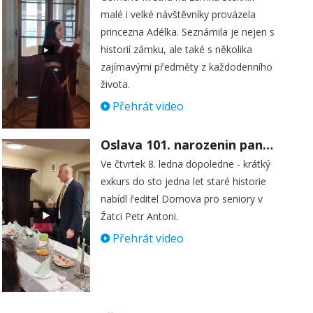
malé i velké návštěvníky provázela
princezna Adélka. Seznámila je nejen s
historií zámku, ale také s několika
zajímavými předměty z každodenního
života.
Přehrát video
Oslava 101. narozenin paní Věry Skořepové
Ve čtvrtek 8. ledna dopoledne - krátký
exkurs do sto jedna let staré historie
nabídl ředitel Domova pro seniory v
Žatci Petr Antoni.
Přehrát video