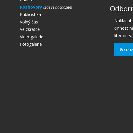
Odborn
Rozhovory
Publicistika
Nakladate
Volný čas
činnost n
Ve zkratce
literatury.
Videogalerie
Fotogalerie
Více i