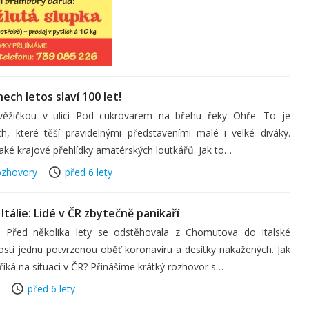
ch letos slaví 100 let!
 věžičkou v ulici Pod cukrovarem na břehu řeky Ohře. To je
, které těší pravidelnými představeními malé i velké diváky.
aké krajové přehlídky amatérských loutkářů. Jak to…
zhovory
před 6 lety
tálie: Lidé v ČR zbytečně panikaří
d několika lety se odstěhovala z Chomutova do italské
osti jednu potvrzenou oběť koronaviru a desítky nakažených. Jak
říká na situaci v ČR? Přinášíme krátký rozhovor s…
před 6 lety