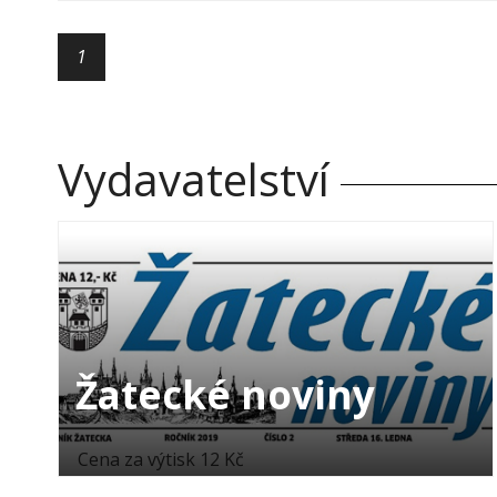
1
Vydavatelství
Žatecké noviny
Cena za výtisk 12 Kč