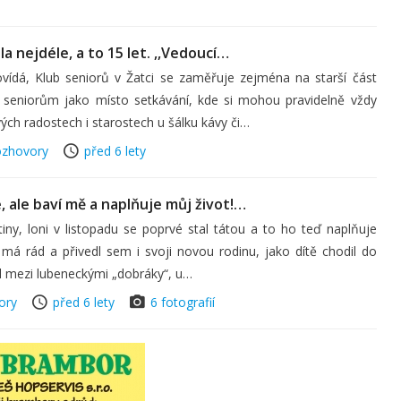
la nejdéle, a to 15 let. ,,Vedoucí…
ídá, Klub seniorů v Žatci se zaměřuje zejména na starší část
ží seniorům jako místo setkávání, kde si mohou pravidelně vždy
ých radostech i starostech u šálku kávy či…
zhovory
před 6 lety
, ale baví mě a naplňuje můj život!…
tiny, loni v listopadu se poprvé stal tátou a to ho teď naplňuje
ý má rád a přivedl sem i svoji novou rodinu, jako dítě chodil do
l mezi lubeneckými „dobráky“, u…
ory
před 6 lety
6 fotografií