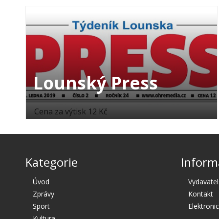
Lounský Press
Cena za výtisk 12 Kč
Kategorie
Inform
Úvod
Vydavatel
Zprávy
Kontakt
Sport
Elektroni
Kultura