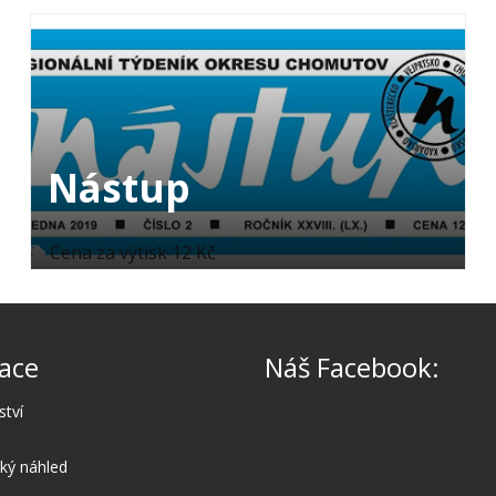
Nástup
Cena za výtisk 12 Kč
ace
Náš Facebook:
ství
cký náhled