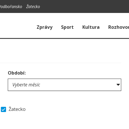
Podbořansko
Žatecko
Zprávy
Sport
Kultura
Rozhovo
Období:
Žatecko