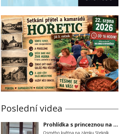
Poslední videa
Prohlídka s princeznou na zámku Stekník
Osmého května na zámku Stekník