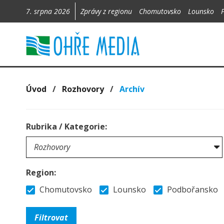
7. srpna 2026
Zprávy z regionu
Chomutovsko
Lounsko
Úvod
/
Rozhovory
/
Archív
Rubrika / Kategorie:
Region:
Chomutovsko
Lounsko
Podbořansko