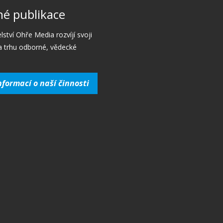
é publikace
lství Ohře Media rozvíjí svoji
a trhu odborné, vědecké
nformací o naší činnosti