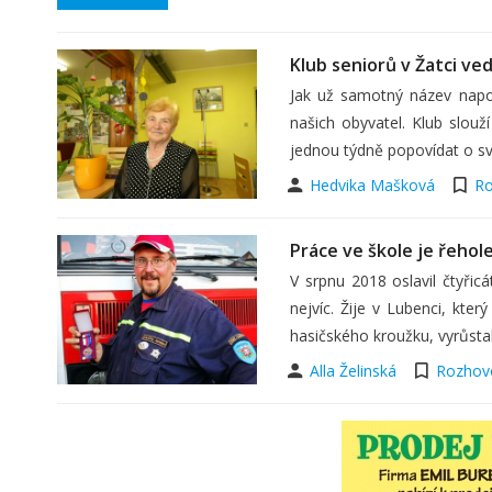
Klub seniorů v Žatci ved
Jak už samotný název napov
našich obyvatel. Klub slou
jednou týdně popovídat o sv
Hedvika Mašková
Ro
Práce ve škole je řehole
V srpnu 2018 oslavil čtyřicá
nejvíc. Žije v Lubenci, kter
hasičského kroužku, vyrůsta
Alla Želinská
Rozhov