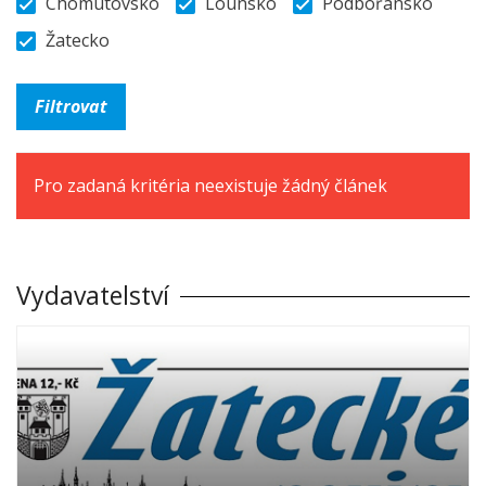
Chomutovsko
Lounsko
Podbořansko
Žatecko
Pro zadaná kritéria neexistuje žádný článek
Vydavatelství