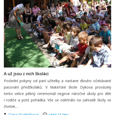
A už jsou z nich školáci
Poslední pokyny od paní učitelky a nastane dlouho očekávané
pasování předškoláků. V Mateřské škole Dykova provázely
tento velice pěkný ceremoniál nejprve náročné úkoly pro děti
i rodiče a poté pohádka. Vše se odehrálo na zahradě školy ve
čtvrtek…
Dana Studničková
před 15 lety