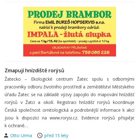
Zmapují hnízdiště rorýsů
Žatecko – Ekologické centrum Žatec spolu s odbornými
pracovníky odboru životního prostředí a zemědělství Městského
úřadu Žatec se na základě výzvy zapojilo do mapování hnízdišť
rorýsů v Žatci a okolí. Registraci hnízdišť rorýsů koordinuje
Česká společnost ornitologická a podrobnější informace k akci
jsou k dispozici na www.rorysi.cz. Evidence rorýsů přispěje
k ochraně…
Otto Urma
před 15 lety