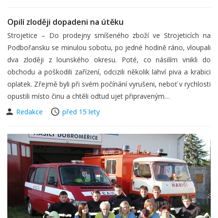
Opilí zloději dopadeni na útěku
Strojetice – Do prodejny smíšeného zboží ve Strojeticích na
Podbořansku se minulou sobotu, po jedné hodině ráno, vloupali
dva zloději z lounského okresu. Poté, co násilím vnikli do
obchodu a poškodili zařízení, odcizili několik lahví piva a krabici
oplatek. Zřejmě byli při svém počínání vyrušeni, neboť v rychlosti
opustili místo činu a chtěli odtud ujet připraveným…
Redakce
před 15 lety