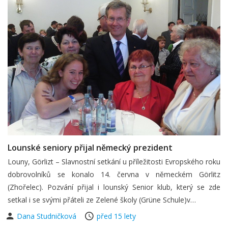
Lounské seniory přijal německý prezident
Louny, Görlizt – Slavnostní setkání u příležitosti Evropského roku
dobrovolníků se konalo 14. června v německém Görlitz
(Zhořelec). Pozvání přijal i lounský Senior klub, který se zde
setkal i se svými přáteli ze Zelené školy (Grüne Schule)v…
Dana Studničková
před 15 lety