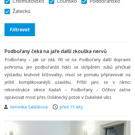
Chomutovsko
Lounsko
Podbořansko
Žatecko
Podbořany čeká na jaře další zkouška nervů
Podbořany – Jak se zdá, řítí se na Podbořany další dopravní
pohroma. Jen podbořanští řidiči se skřípěním zubů přečkali
výstavbu kruhové křižovatky, musí se pomalu připravovat na
ještě komplikovanější uzavírku. Příští jaro se v rámci
rekonstrukce silnice Kadaň – Podbořany – Očihov začne
opravovat most přes Dolánecký potok v Dukelské ulici.
Veronika Salášková
před 15 lety