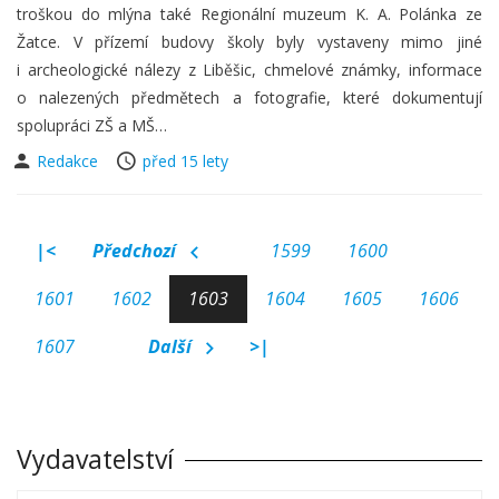
troškou do mlýna také Regionální muzeum K. A. Polánka ze
Žatce. V přízemí budovy školy byly vystaveny mimo jiné
i archeologické nálezy z Liběšic, chmelové známky, informace
o nalezených předmětech a fotografie, které dokumentují
spolupráci ZŠ a MŠ…
Redakce
před 15 lety
|<
Předchozí
1599
1600
1601
1602
1603
1604
1605
1606
1607
Další
>|
Vydavatelství