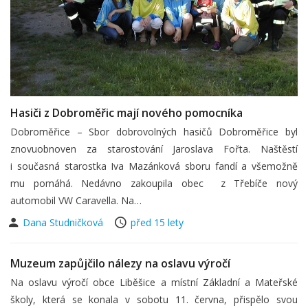
Hasiči z Dobroměřic mají nového pomocníka
Dobroměřice – Sbor dobrovolných hasičů Dobroměřice byl
znovuobnoven za starostování Jaroslava Fořta. Naštěstí
i současná starostka Iva Mazánková sboru fandí a všemožně
mu pomáhá. Nedávno zakoupila obec z Třebíče nový
automobil VW Caravella. Na…
Dana Studničková
před 15 lety
Muzeum zapůjčilo nálezy na oslavu výročí
Na oslavu výročí obce Liběšice a místní Základní a Mateřské
školy, která se konala v sobotu 11. června, přispělo svou