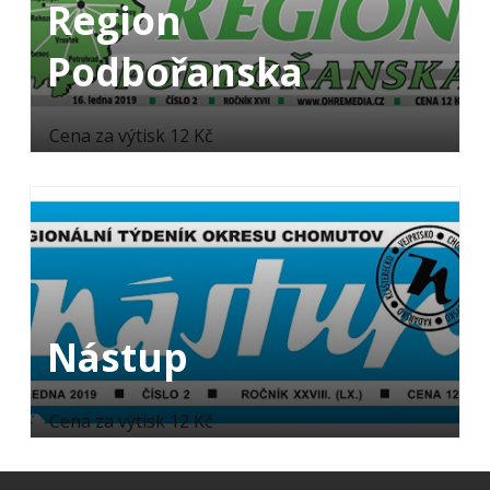
Region
Podbořanska
Cena za výtisk 12 Kč
Nástup
Cena za výtisk 12 Kč