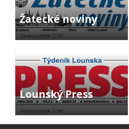
Žatecké noviny
Cena za výtisk 12 Kč
Lounský Press
Cena za výtisk 12 Kč