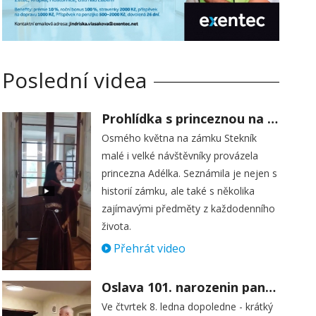
Poslední videa
Prohlídka s princeznou na zámku Stekník
Osmého května na zámku Stekník
malé i velké návštěvníky provázela
princezna Adélka. Seznámila je nejen s
historií zámku, ale také s několika
zajímavými předměty z každodenního
života.
Přehrát video
Oslava 101. narozenin paní Věry Skořepové
Ve čtvrtek 8. ledna dopoledne - krátký