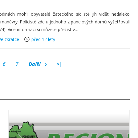
dinách mohli obyvatelé žateckého sídliště Jih vidět nedaleko
 manévry. Policisté zde u jednoho z panelových domů vyšetřovali
4). Více informací si můžete přečíst v…
Ve zkratce
před 12 lety
6
7
Další
>|