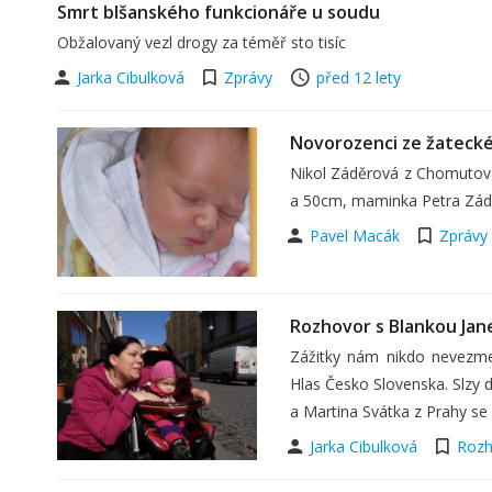
Smrt blšanského funkcionáře u soudu
Obžalovaný vezl drogy za téměř sto tisíc
Jarka Cibulková
Zprávy
před 12 lety
Novorozenci ze žateck
Nikol Záděrová z Chomutova,
a 50cm, maminka Petra Zád
Pavel Macák
Zprávy
Rozhovor s Blankou Jan
Zážitky nám nikdo nevezme,
Hlas Česko Slovenska. Slzy 
a Martina Svátka z Prahy se
Jarka Cibulková
Rozh