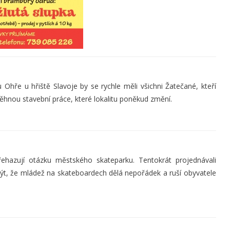
hře u hřiště Slavoje by se rychle měli všichni Žatečané, kteří
ěhnou stavební práce, které lokalitu poněkud změní.
ehazují otázku městského skateparku. Tentokrát projednávali
t, že mládež na skateboardech dělá nepořádek a ruší obyvatele