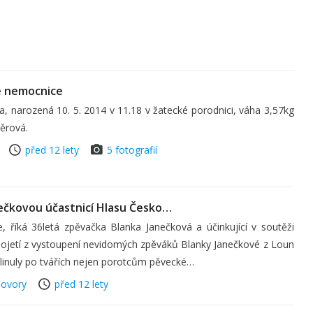
é nemocnice
 narozená 10. 5. 2014 v 11.18 v žatecké porodnici, váha 3,57kg
ěrová.
před 12 lety
5 fotografií
ečkovou účastnicí Hlasu Česko…
 říká 36letá zpěvačka Blanka Janečková a účinkující v soutěži
dojetí z vystoupení nevidomých zpěváků Blanky Janečkové z Loun
 linuly po tvářích nejen porotcům pěvecké…
ovory
před 12 lety