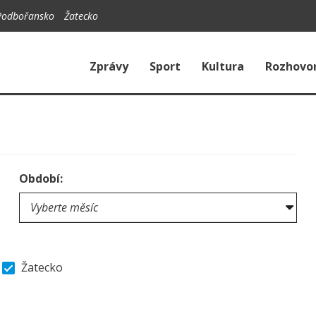
Podbořansko
Žatecko
Zprávy
Sport
Kultura
Rozhovo
Období:
Žatecko