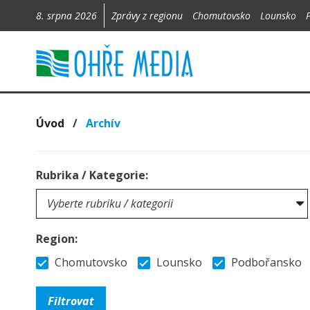
8. srpna 2026
Zprávy z regionu
Chomutovsko
Lounsko
Úvod
/
Archív
Rubrika / Kategorie:
Region:
Chomutovsko
Lounsko
Podbořansko