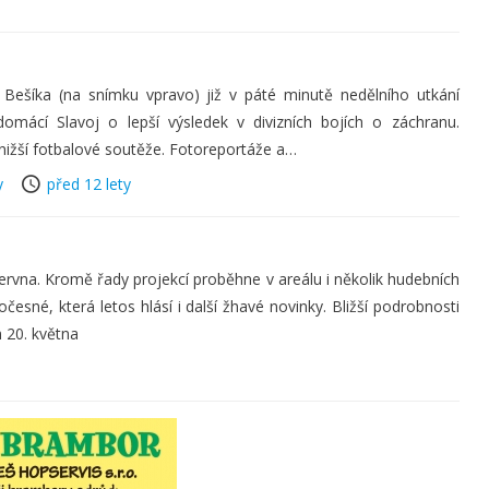
 Bešíka (na snímku vpravo) již v páté minutě nedělního utkání
omácí Slavoj o lepší výsledek v divizních bojích o záchranu.
nižší fotbalové soutěže. Fotoreportáže a…
y
před 12 lety
června. Kromě řady projekcí proběhne v areálu i několik hudebních
esné, která letos hlásí i další žhavé novinky. Bližší podrobnosti
 20. května