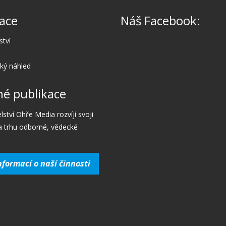
ace
Náš Facebook:
ství
cký náhled
é publikace
lství Ohře Media rozvíjí svoji
a trhu odborné, vědecké
nformací o naší činnosti