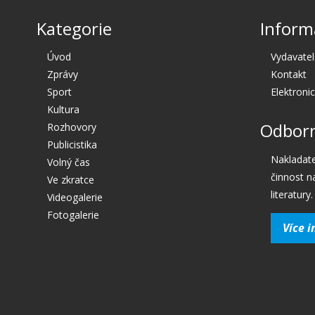
Kategorie
Inform
Úvod
Vydavatel
Zprávy
Kontakt
Sport
Elektroni
Kultura
Odborn
Rozhovory
Publicistika
Nakladate
Volný čas
činnost n
Ve zkratce
literatury.
Videogalerie
Fotogalerie
Více i