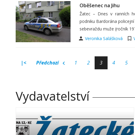
Oběšenec na Jihu
Žatec – Dnes v ranních ho
podniku Bardorána policejní
sebevraždu muže (ročník 197
Veronika Salášková
|<
Předchozí
1
2
3
4
5
Vydavatelství