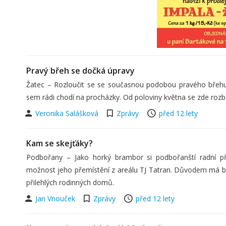
Pravý břeh se dočká úpravy
Žatec – Rozloučit se se současnou podobou pravého břehu O
sem rádi chodí na procházky. Od poloviny května se zde rozb
Veronika Salášková
Zprávy
před 12 lety
Kam se skejťáky?
Podbořany – Jako horký brambor si podbořanští radní př
možnost jeho přemístění z areálu TJ Tatran. Důvodem má bý
přilehlých rodinných domů.
Jan Vnouček
Zprávy
před 12 lety