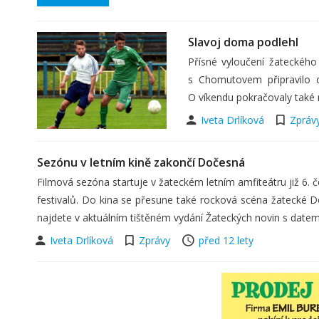
Slavoj doma podlehl
Přísné vyloučení žateckého
s Chomutovem připravilo d
O víkendu pokračovaly také 
Iveta Drlíková
Zpráv
Sezónu v letním kině zakončí Dočesná
Filmová sezóna startuje v žateckém letním amfiteátru již 6. 
festivalů. Do kina se přesune také rocková scéna žatecké Doč
najdete v aktuálním tištěném vydání Žateckých novin s datem
Iveta Drlíková
Zprávy
před 12 lety