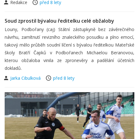
Redakce
před 8 lety
Soud zprostil bývalou ředitelku celé obžaloby
Louny, Podbořany (caj) Státní zástupkyně bez závěrečného
návrhu, zamítnutí revizního znaleckého posudku a plno emocí,
takový mělo průběh soudní líčení s bývalou ředitelkou Mateřské
školy Bratří Čapků v Podbořanech Michaelou Beranovou,
kterou obžaloba vinila ze zpronevěry a padělání účetních
dokladů.
Jarka Cibulková
před 8 lety