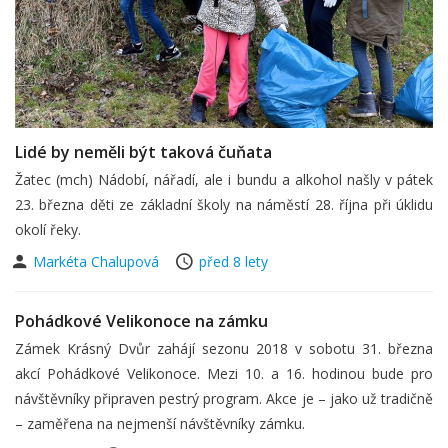
Lidé by neměli být taková čuňata
Žatec (mch) Nádobí, nářadí, ale i bundu a alkohol našly v pátek
23. března děti ze základní školy na náměstí 28. října při úklidu
okolí řeky.
Markéta Chalupová
před 8 lety
Pohádkové Velikonoce na zámku
Zámek Krásný Dvůr zahájí sezonu 2018 v sobotu 31. března
akcí Pohádkové Velikonoce. Mezi 10. a 16. hodinou bude pro
návštěvníky připraven pestrý program. Akce je – jako už tradičně
– zaměřena na nejmenší návštěvníky zámku.