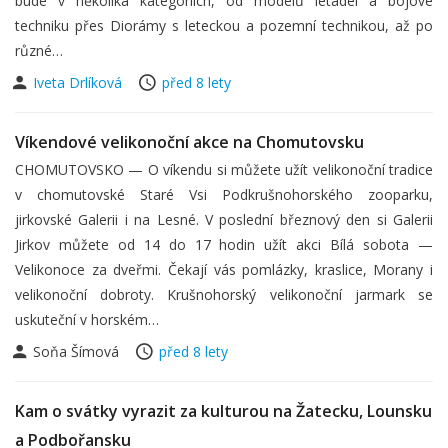
bude v několika kategoriích, od modelů letadel a bojové
techniku přes Diorámy s leteckou a pozemní technikou, až po
různé…
Iveta Drlíková
před 8 lety
Víkendové velikonoční akce na Chomutovsku
CHOMUTOVSKO — O víkendu si můžete užít velikonoční tradice
v chomutovské Staré Vsi Podkrušnohorského zooparku,
jirkovské Galerii i na Lesné. V poslední březnový den si Galerii
Jirkov můžete od 14 do 17 hodin užít akci Bílá sobota —
Velikonoce za dveřmi. Čekají vás pomlázky, kraslice, Morany i
velikonoční dobroty. Krušnohorský velikonoční jarmark se
uskuteční v horském…
Soňa Šímová
před 8 lety
Kam o svátky vyrazit za kulturou na Žatecku, Lounsku
a Podbořansku