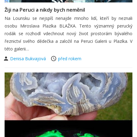
Žiji na Peruci a nikdy bych neměnil
Na Lounsku se nejspíš nenajde mnoho lidí, kteří by neznali
osobu Miroslava Plazíka BLAŽKA. Tento významný perucký
rodák se rozhodl vdechnout nový život prostorám bývalého
řeznictví svého dědečka a založil na Peruci Galerii u Plazíka. V
této galerii…
Denisa Bukvajová
před rokem