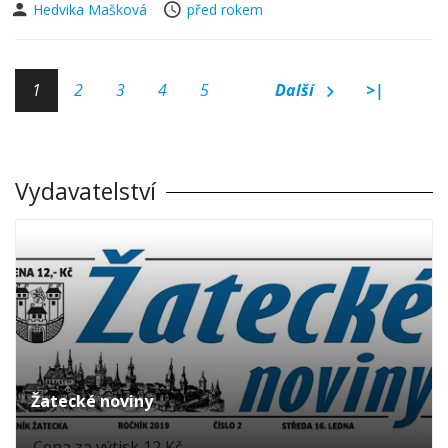
Hedvika Mašková
před rokem
1
2
3
4
5
Další
>|
Vydavatelství
Žatecké noviny
Cena za výtisk 12 Kč