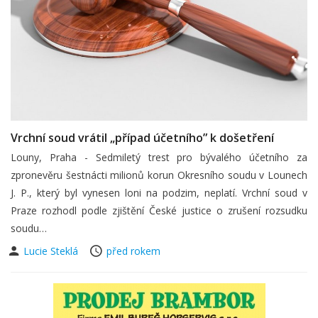
Vrchní soud vrátil „případ účetního” k došetření
Louny, Praha - Sedmiletý trest pro bývalého účetního za
zpronevěru šestnácti milionů korun Okresního soudu v Lounech
J. P., který byl vynesen loni na podzim, neplatí. Vrchní soud v
Praze rozhodl podle zjištění České justice o zrušení rozsudku
soudu…
Lucie Steklá
před rokem