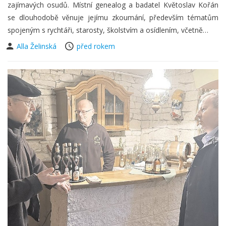
zajímavých osudů. Místní genealog a badatel Květoslav Kořán
se dlouhodobě věnuje jejímu zkoumání, především tématům
spojeným s rychtáři, starosty, školstvím a osídlením, včetně…
Alla Želinská
před rokem