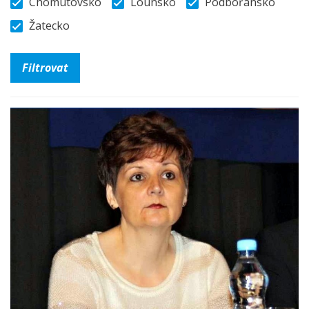
Chomutovsko
Lounsko
Podbořansko
Žatecko