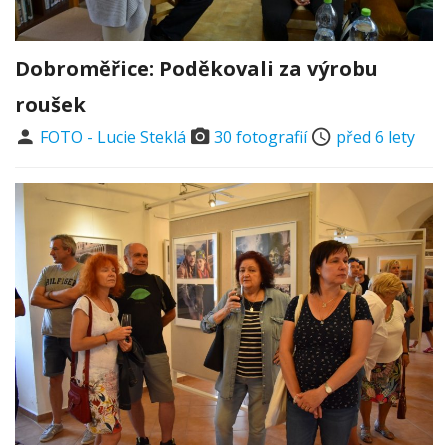
Dobroměřice: Poděkovali za výrobu
roušek
FOTO - Lucie Steklá
30 fotografií
před 6 lety