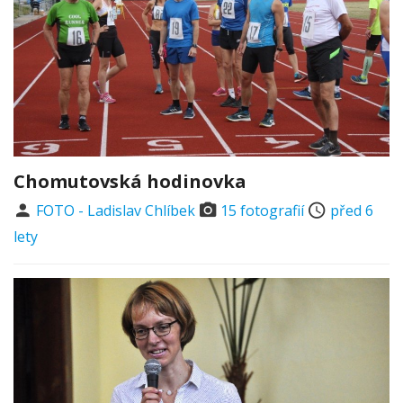
Chomutovská hodinovka
FOTO - Ladislav Chlíbek
15 fotografií
před 6
lety