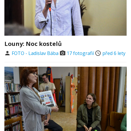
Louny: Noc kostelů
FOTO - Ladislav Bába
17 fotografií
před 6 lety