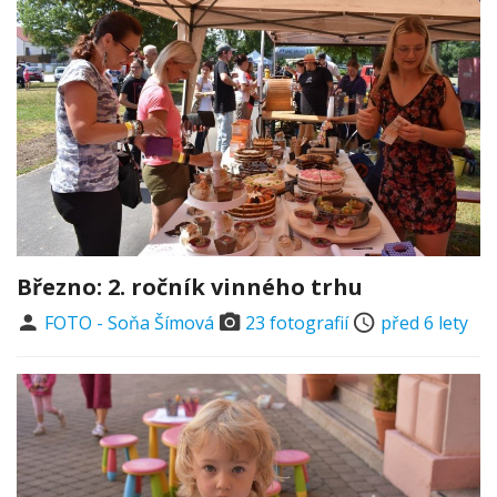
Březno: 2. ročník vinného trhu
FOTO - Soňa Šímová
23 fotografií
před 6 lety