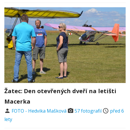
Žatec: Den otevřených dveří na letišti
Macerka
FOTO - Hedvika Mašková
57 fotografií
před 6
lety