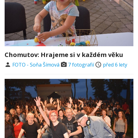
Chomutov: Hrajeme si v každém věku
FOTO - Soňa Šímová
7 fotografií
před 6 lety