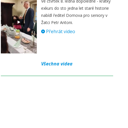
Ve čtvrtek 8. ledna dopoledne - krátký
exkurs do sto jedna let staré historie
nabídl ředitel Domova pro seniory v
Žatci Petr Antoni.
Přehrát video
Všechna videa