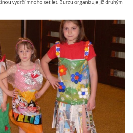
ětšinou vydrží mnoho set let. Burzu organizuje již druhým