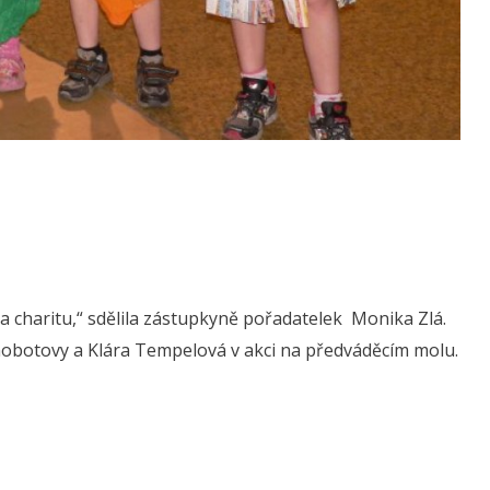
 na charitu,“ sdělila zástupkyně pořadatelek Monika Zlá.
obotovy a Klára Tempelová v akci na předváděcím molu.