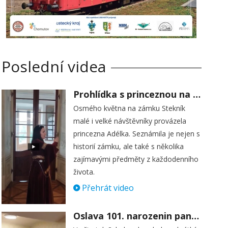
Poslední videa
Prohlídka s princeznou na zámku Stekník
Osmého května na zámku Stekník
malé i velké návštěvníky provázela
princezna Adélka. Seznámila je nejen s
historií zámku, ale také s několika
zajímavými předměty z každodenního
života.
Přehrát video
Oslava 101. narozenin paní Věry Skořepové