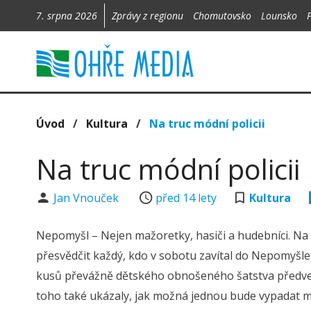
7. srpna 2026
Zprávy z regionu
Chomutovsko
Lounsko
Úvod
/
Kultura
/
Na truc módní policii
Na truc módní policii
Jan Vnouček
před 14 lety
Kultura
Nepomyšl – Nejen mažoretky, hasiči a hudebníci. Na
přesvědčit každý, kdo v sobotu zavítal do Nepomyšle
kusů převážně dětského obnošeného šatstva předve
toho také ukázaly, jak možná jednou bude vypadat