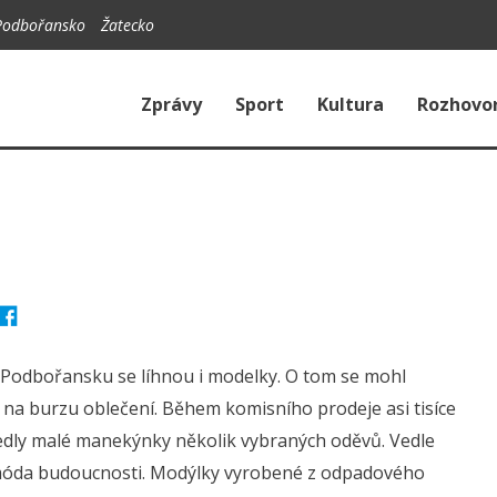
Podbořansko
Žatecko
Zprávy
Sport
Kultura
Rozhovo
 Podbořansku se líhnou i modelky. O tom se mohl
 na burzu oblečení. Během komisního prodeje asi tisíce
dly malé manekýnky několik vybraných oděvů. Vedle
 móda budoucnosti. Modýlky vyrobené z odpadového