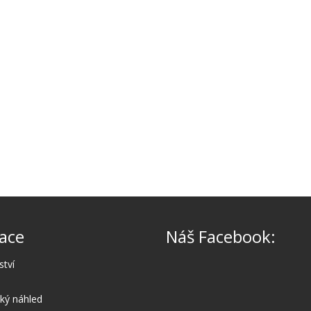
ace
Náš Facebook:
ství
cký náhled