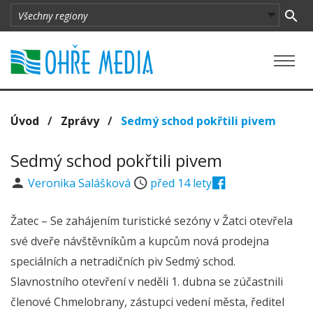
Úvod
/
Zprávy
/
Sedmý schod pokřtili pivem
Sedmý schod pokřtili pivem
Veronika Salášková
před 14 lety
Žatec – Se zahájením turistické sezóny v Žatci otevřela
své dveře návštěvníkům a kupcům nová prodejna
speciálních a netradičních piv Sedmý schod.
Slavnostního otevření v neděli 1. dubna se zúčastnili
členové Chmelobrany, zástupci vedení města, ředitel