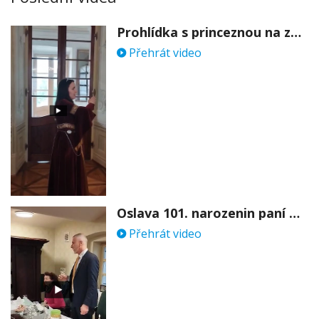
Prohlídka s princeznou na zámku Stekník
Přehrát video
Oslava 101. narozenin paní Věry Skořepové
Přehrát video