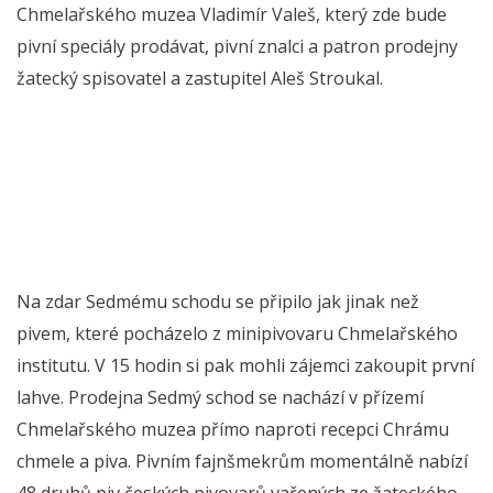
Chmelařského muzea Vladimír Valeš, který zde bude
pivní speciály prodávat, pivní znalci a patron prodejny
žatecký spisovatel a zastupitel Aleš Stroukal.
Na zdar Sedmému schodu se připilo jak jinak než
pivem, které pocházelo z minipivovaru Chmelařského
institutu. V 15 hodin si pak mohli zájemci zakoupit první
lahve. Prodejna Sedmý schod se nachází v přízemí
Chmelařského muzea přímo naproti recepci Chrámu
chmele a piva. Pivním fajnšmekrům momentálně nabízí
48 druhů piv českých pivovarů vařených ze žateckého