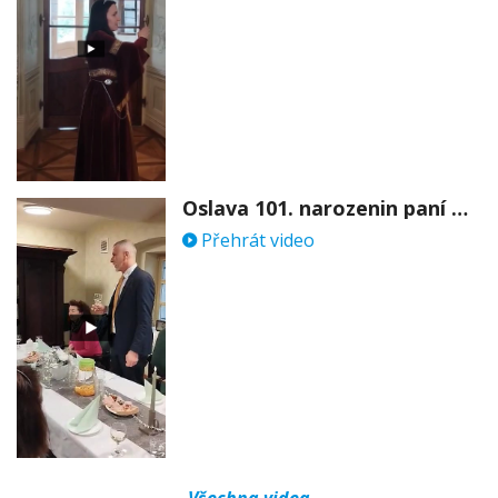
Oslava 101. narozenin paní Věry Skořepové
Přehrát video
Všechna videa