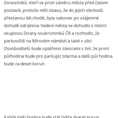
živnostníků, kteří se proti záměru města před časem
postavili, protože měli obavu, že do jejich obchodů
přestanou lidi chodit, byla nakonec po vzájemné
dohodě odražena. Vedení města se dohodlo s místní
skupinou Strany soukromníků ČR a rozhodlo, že
parkoviště na Mírovém náměstí a také v ulici
Osvoboditelů bude opatřeno závorami s tím, že první
půlhodina bude pro parkující zdarma a další půl hodina
bude za deset korun.
Každá další hodina bude stát řidiče dvacet korun.