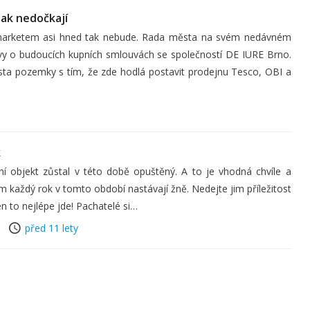
tak nedočkají
 marketem asi hned tak nebude. Rada města na svém nedávném
vy o budoucích kupních smlouvách se společností DE IURE Brno.
města pozemky s tím, že zde hodlá postavit prodejnu Tesco, OBI a
k
ní objekt zůstal v této době opuštěný. A to je vhodná chvíle a
rým každý rok v tomto období nastávají žně. Nedejte jim příležitost
en to nejlépe jde! Pachatelé si…
před 11 lety