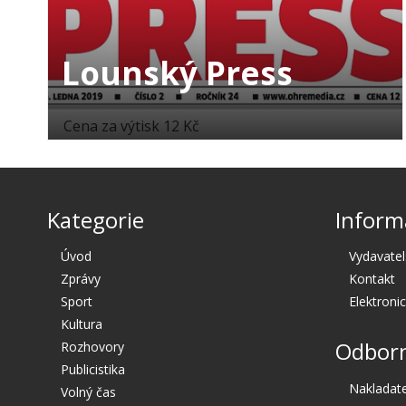
Lounský Press
Cena za výtisk 12 Kč
Kategorie
Inform
Úvod
Vydavatel
Zprávy
Kontakt
Sport
Elektroni
Kultura
Odborn
Rozhovory
Publicistika
Nakladate
Volný čas