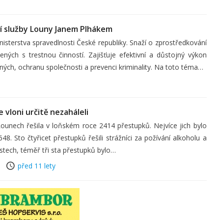
í služby Louny Janem Plhákem
nisterstva spravedlnosti České republiky. Snaží o zprostředkování
ných s trestnou činností. Zajišťuje efektivní a důstojný výkon
ných, ochranu společnosti a prevenci kriminality. Na toto téma…
e vloni určitě nezaháleli
ounech řešila v loňském roce 2414 přestupků. Nejvíce jich bylo
48. Sto čtyřicet přestupků řešili strážníci za požívání alkoholu a
tech, téměř tři sta přestupků bylo…
před 11 lety