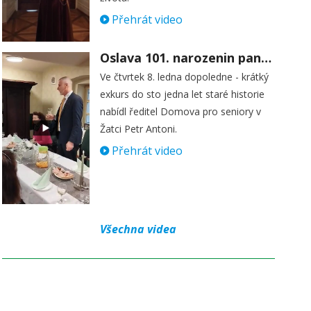
Přehrát video
Oslava 101. narozenin paní Věry Skořepové
Ve čtvrtek 8. ledna dopoledne - krátký
exkurs do sto jedna let staré historie
nabídl ředitel Domova pro seniory v
Žatci Petr Antoni.
Přehrát video
Všechna videa