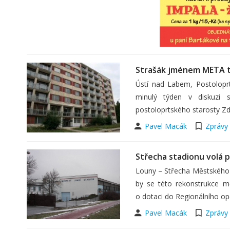
Strašák jménem META t
Ústí nad Labem, Postolopr
minulý týden v diskuzi s
postoloprtského starosty Zd
Pavel Macák
Zprávy
Střecha stadionu volá 
Louny – Střecha Městského z
by se této rekonstrukce mě
o dotaci do Regionálního o
Pavel Macák
Zprávy