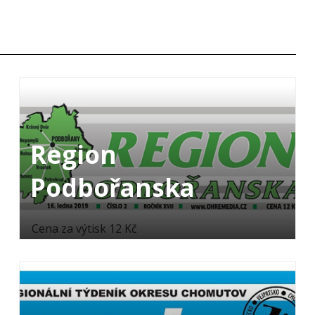
Region
Podbořanska
Cena za výtisk 12 Kč