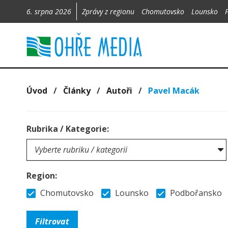
6. srpna 2026
Zprávy z regionu
Chomutovsko
Lounsko
Úvod
/
Články
/
Autoři
/
Pavel Macák
Rubrika / Kategorie:
Region:
Chomutovsko
Lounsko
Podbořansko