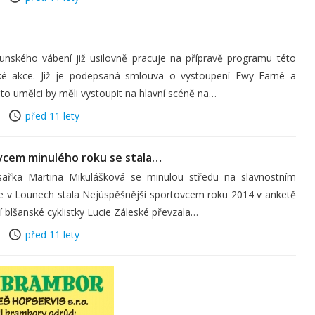
nského vábení již usilovně pracuje na přípravě programu této
nské akce. Již je podepsaná smlouva o vystoupení Ewy Farné a
to umělci by měli vystoupit na hlavní scéně na…
před 11 lety
vcem minulého roku se stala…
sařka Martina Mikulášková se minulou středu na slavnostním
le v Lounech stala Nejúspěšnější sportovcem roku 2014 v anketě
í blšanské cyklistky Lucie Záleské převzala…
před 11 lety