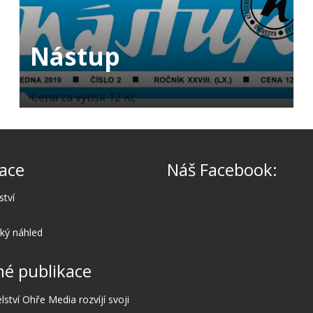
Nástup
Cena za výtisk 12 Kč
ace
Náš Facebook:
ství
cký náhled
é publikace
lství Ohře Media rozvíjí svoji