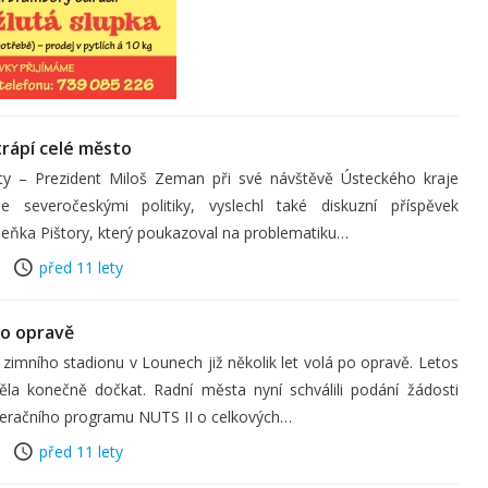
rápí celé město
ty – Prezident Miloš Zeman při své návštěvě Ústeckého kraje
e severočeskými politiky, vyslechl také diskuzní příspěvek
eňka Pištory, který poukazoval na problematiku…
před 11 lety
po opravě
imního stadionu v Lounech již několik let volá po opravě. Letos
la konečně dočkat. Radní města nyní schválili podání žádosti
peračního programu NUTS II o celkových…
před 11 lety