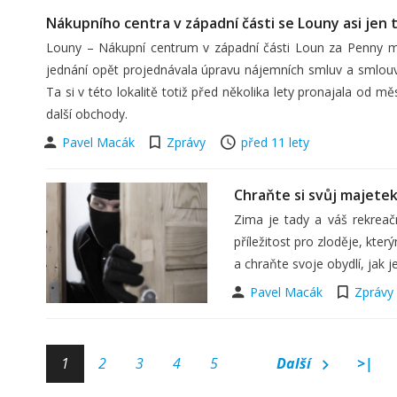
Nákupního centra v západní části se Louny asi jen 
Louny – Nákupní centrum v západní části Loun za Penny
jednání opět projednávala úpravu nájemních smluv a smlou
Ta si v této lokalitě totiž před několika lety pronajala od 
další obchody.
Pavel Macák
Zprávy
před 11 lety
Chraňte si svůj majete
Zima je tady a váš rekreač
příležitost pro zloděje, kte
a chraňte svoje obydlí, jak j
Pavel Macák
Zprávy
1
2
3
4
5
Další
>|