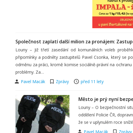
Společnost zaplatí další milion za pronájem: Zastup
Louny – Již třetí zasedání od komunálních voleb proběh
připomínky a podněty zastupitelů Pavel Csonka, který se poz
odměnu za práci, kromě komise sociálně-právní na ochranu dě
problémy. Za…
Pavel Macák
Zprávy
před 11 lety
Město je prý nyní bezpe
Louny – O bezpečnostní situ
oddělení Policie ČR, dopravn
že se v uplynulém roce sníži
Pavel Macák
Zprávy