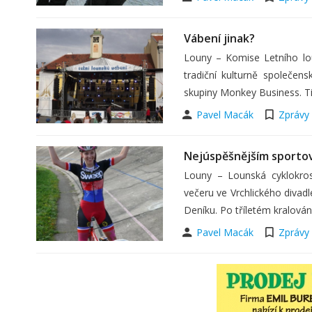
Vábení jinak?
Louny – Komise Letního lou
tradiční kulturně společe
skupiny Monkey Business. Ti
Pavel Macák
Zprávy
Nejúspěšnějším sporto
Louny – Lounská cyklokro
večeru ve Vrchlického divad
Deníku. Po tříletém kralován
Pavel Macák
Zprávy