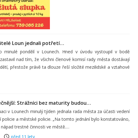
itelé Loun jednali potřetí…
lo minulé pondělí v Lounech. Hned v úvodu vystoupil v bodě
astavil nad tím, že všichni členové komisí rady města dostávají
tí, přestože právě ta dlouze řeší složité mezilidské a vztahové
čnější: Strážníci bez maturity budou…
aci v Lounech minulý týden jednala rada města za účasti vedení
í policie a městské policie. „Na tomto jednání bylo konstatováno,
l nápad trestné činnosti ve městě.…
před 11 lety