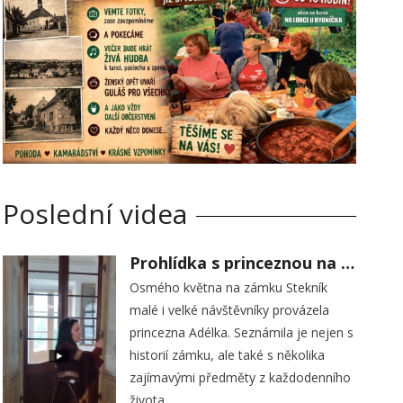
Poslední videa
Prohlídka s princeznou na zámku Stekník
Osmého května na zámku Stekník
malé i velké návštěvníky provázela
princezna Adélka. Seznámila je nejen s
historií zámku, ale také s několika
zajímavými předměty z každodenního
života.