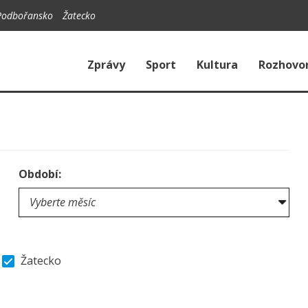
Podbořansko
Žatecko
Zprávy
Sport
Kultura
Rozhovo
Období:
Žatecko