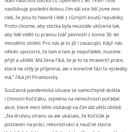
Naši naučnou stezku čs. opevnění z let 1936–1938
navštěvuje poslední dobou čím dál více lidí. Jsme moc
rádi, že jsou to hlavně i lidé z různých koutů republiky.
Proto chceme, aby stezka byla neustále uklizena tak,
aby lidé viděli tu pravou tvář pevností z konce 30. let
minulého století. Pro nás je to již i zavazující. Když nás
někdo upozorní, že tam a tam je nepořádek, musíme
přijít a uklidit. Má žena říká, že je to ta mravenčí práce,
která ne vždy je příjemná, ale v konečné fázi to výsledky
má,“ říká Jiří Piramovský.
Současná pandemická situace se samozřejmě dotkla
i činnosti Kočičáku, zejména na nemožnosti pořádat
akce, které mezi lidmi získávají na čím dál větší oblibě.
„Na druhou stranu se ale ukázalo, že Kočičák je
postaven na práci, rekonstrukci a naučné stezce.