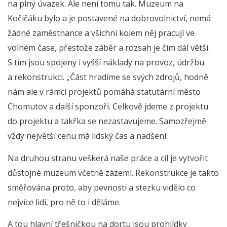
na plný úvazek. Ale není tomu tak. Muzeum na
Kočičáku bylo a je postavené na dobrovolnictví, nemá
žádné zaměstnance a všichni kolem něj pracují ve
volném čase, přestože záběr a rozsah je čím dál větší.
S tím jsou spojeny i vyšší náklady na provoz, údržbu
a rekonstrukci. „Část hradíme se svých zdrojů, hodně
nám ale v rámci projektů pomáhá statutární město
Chomutov a další sponzoři. Celkově jdeme z projektu
do projektu a takřka se nezastavujeme. Samozřejmě
vždy největší cenu má lidský čas a nadšení.
Na druhou stranu veškerá naše práce a cíl je vytvořit
důstojné muzeum včetně zázemí. Rekonstrukce je takto
směřována proto, aby pevnosti a stezku vidělo co
nejvíce lidí, pro ně to i děláme.
A tou hlavní třešničkou na dortu jsou prohlídky