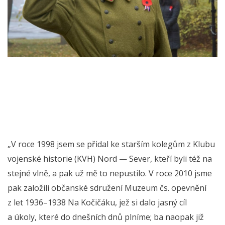
„V roce 1998 jsem se přidal ke starším kolegům z Klubu
vojenské historie (KVH) Nord — Sever, kteří byli též na
stejné vlně, a pak už mě to nepustilo. V roce 2010 jsme
pak založili občanské sdružení Muzeum čs. opevnění
z let 1936–1938 Na Kočičáku, jež si dalo jasný cíl
a úkoly, které do dnešních dnů plníme; ba naopak již