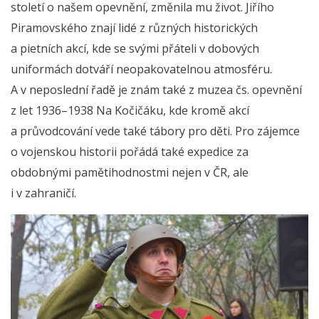
století o našem opevnění, změnila mu život. Jiřího
Piramovského znají lidé z různých historických
a pietních akcí, kde se svými přáteli v dobových
uniformách dotváří neopakovatelnou atmosféru.
A v neposlední řadě je znám také z muzea čs. opevnění
z let 1936–1938 Na Kočičáku, kde kromě akcí
a průvodcování vede také tábory pro děti. Pro zájemce
o vojenskou historii pořádá také expedice za
obdobnými pamětihodnostmi nejen v ČR, ale
i v zahraničí.