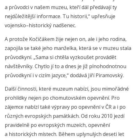
a průvodci v našem muzeu, kteří dál předávají ty
nejdůležitější informace. Tu historii,“ upřesňuje
vojensko–historický nadšenec.
A protože Kočičákem žije nejen on, ale i jeho rodina,
zapojila se také jeho manželka, která se v muzeu stala
průvodkyní. „Sama si chtěla vyzkoušet provádět
návštěvníky. Chytlo jí to a dnes je již plnohodnotnou
průvodkyní i v cizím jazyce,“ dodává Jiří Piramovský.
Další činnosti, které muzeum nabízí, jsou mimořádné
prohlídky nejen po chomutovském opevnění. Pro
zájemce nabízí také výpravy po opevnění v ČR a i po
různých evropských památkách. Od roku 2010 jezdí
pravidelně po evropských muzeích, opevnění
a historických místech. Během uplynulých deseti let