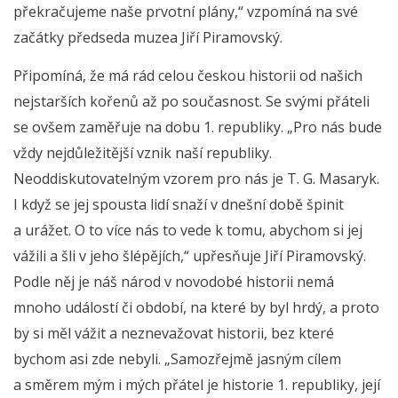
překračujeme naše prvotní plány,“ vzpomíná na své
začátky předseda muzea Jiří Piramovský.
Připomíná, že má rád celou českou historii od našich
nejstarších kořenů až po současnost. Se svými přáteli
se ovšem zaměřuje na dobu 1. republiky. „Pro nás bude
vždy nejdůležitější vznik naší republiky.
Neoddiskutovatelným vzorem pro nás je T. G. Masaryk.
I když se jej spousta lidí snaží v dnešní době špinit
a urážet. O to více nás to vede k tomu, abychom si jej
vážili a šli v jeho šlépějích,“ upřesňuje Jiří Piramovský.
Podle něj je náš národ v novodobé historii nemá
mnoho událostí či období, na které by byl hrdý, a proto
by si měl vážit a neznevažovat historii, bez které
bychom asi zde nebyli. „Samozřejmě jasným cílem
a směrem mým i mých přátel je historie 1. republiky, její