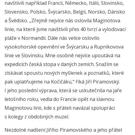
navštívili například Francii, Německo, Itálii, Slovinsko,
Slovensko, Polsko, Švýcarsko, Belgii, Norsko, Dánsko
a Švédsko. „Zřejmě nejvíce nás oslovila Maginotova
linie, na které jsme navštívili přes 40 tvrzí a vyloďovací
pláže v Normandii. Dále nás velice oslovilo
vysokohorské opevnění ve Švýcarsku a Rupnikovova
linie ve Slovinsku. Mne osobně nejvíce upoutává na
expedicích česká stopa v daných zemích. Snažím se
získávat spoustu nových myšlenek a poznatků, které
pak uplatňujeme na Kočičáku,“ říká Jiří Piramovský.
I jeho poslední výprava, která se uskutečnila na jaře
letošního roku, vedla do Francie opět na slavnou
Maginotovu linii, kde s přáteli navázal spolupráci
s kolegy z obdobných muzeí.
Nezdolné nadšení Jiřího Piramovského a jeho přátel