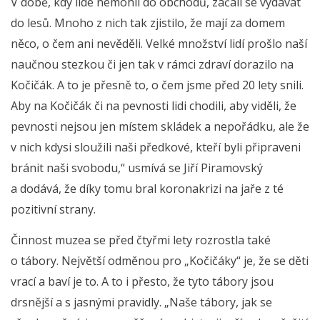
V době, kdy lidé nemohli do obchodů, začali se vydávat
do lesů. Mnoho z nich tak zjistilo, že mají za domem
něco, o čem ani nevěděli. Velké množství lidí prošlo naší
naučnou stezkou či jen tak v rámci zdraví dorazilo na
Kočičák. A to je přesně to, o čem jsme před 20 lety snili.
Aby na Kočičák či na pevnosti lidi chodili, aby viděli, že
pevnosti nejsou jen místem skládek a nepořádku, ale že
v nich kdysi sloužili naši předkové, kteří byli připraveni
bránit naši svobodu,“ usmívá se Jiří Piramovský
a dodává, že díky tomu bral koronakrizi na jaře z té
pozitivní strany.
Činnost muzea se před čtyřmi lety rozrostla také
o tábory. Největší odměnou pro „Kočičáky“ je, že se děti
vrací a baví je to. A to i přesto, že tyto tábory jsou
drsnější a s jasnými pravidly. „Naše tábory, jak se