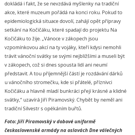
dokládá i fakt, že se nevzdává myšlenky na tradiční
akce, které muzeum pořádá na konci roku. Pokud to
epidemiologická situace dovolí, zahájí opět přípravy
setkání na Kočičáku, které spadají do projektu Na
Kočičáku to žije. „Vánoce v zákopech jsou
vzpomínkovou akcí na ty vojáky, kteří kdysi nemohli
trávit vánoční svátky se svými nejbližšími a museli být
v zákopech, což si dnes spousta lidí ani neumí
představit. A tou příjemnější částí je rozdávání dárků
u vánočního stromečku, kde si přátelé, příznivci
Kočičáku a hlavně mladí bunkráci přejí krásné a klidné
svátky,“ uzavírá Jiří Piramovský. Chybět by neměl ani
tradiční Silvestr s opékáním buřtů.
Foto: Jiří Piramovský v dobové uniformě
československé armády na oslavách Dne válečných