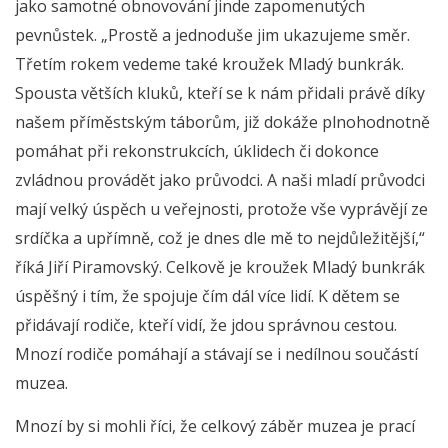
jako samotné obnovování jinde zapomenutých
pevnůstek. „Prostě a jednoduše jim ukazujeme směr.
Třetím rokem vedeme také kroužek Mladý bunkrák.
Spousta větších kluků, kteří se k nám přidali právě díky
našem příměstským táborům, již dokáže plnohodnotně
pomáhat při rekonstrukcích, úklidech či dokonce
zvládnou provádět jako průvodci. A naši mladí průvodci
mají velký úspěch u veřejnosti, protože vše vyprávějí ze
srdíčka a upřímně, což je dnes dle mě to nejdůležitější,“
říká Jiří Piramovský. Celkově je kroužek Mladý bunkrák
úspěšný i tím, že spojuje čím dál více lidí. K dětem se
přidávají rodiče, kteří vidí, že jdou správnou cestou.
Mnozí rodiče pomáhají a stávají se i nedílnou součástí
muzea.
Mnozí by si mohli říci, že celkový záběr muzea je prací