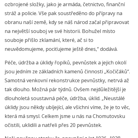
ozbrojené složky, jako je armáda, četnictvo, finanční
stráž a policie. Vše pak soustředěno do přípravy na
obranu naší země, kdy se náš národ začal připravovat
na největší souboj ve své historii. Bohužel místo
souboje přišlo zklamání, které, ač si to
neuvědomujeme, pociťujeme ještě dnes,“ dodává.
Péče, údržba a úklidy řopíků, pevnůstek a jejich okolí
jsou jedním ze základních kamenů činnosti „Kočičáků“.
Samotná venkovní rekonstrukce pevnůstky, netrvá až
tak dlouho. Možná pár týdnů. Ovšem nejdůležitější je
dlouholetá soustavná péče, údržba, úklid. „Neustálé
úklidy jsou někdy ubíjející, ale všichni víme, že je to věc,
která má smysl. Celkem jsme u nás na Chomutovsku
očistili, uklidili a natřeli přes 20 pevnůstek.