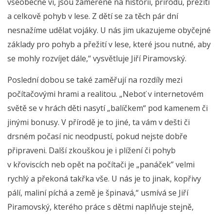
všeobecně ví, jsou zaměřené na historii, přírodu, přežití
a celkově pohyb v lese. Z dětí se za těch pár dní
nesnažíme udělat vojáky. U nás jim ukazujeme obyčejné
základy pro pohyb a přežití v lese, které jsou nutné, aby
se mohly rozvíjet dále,“ vysvětluje Jiří Piramovský.
Poslední dobou se také zaměřují na rozdíly mezi
počítačovými hrami a realitou. „Neboť v internetovém
světě se v hrách děti nasytí „balíčkem“ pod kamenem či
jinými bonusy. V přírodě je to jiné, ta vám v dešti či
drsném počasí nic neodpustí, pokud nejste dobře
připraveni. Další zkouškou je i plížení či pohyb
v křoviscích neb opět na počítači je „panáček” velmi
rychlý a překoná takřka vše. U nás je to jinak, kopřivy
pálí, maliní píchá a země je špinavá,“ usmívá se Jiří
Piramovský, kterého práce s dětmi naplňuje stejně,