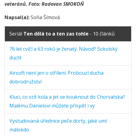
veteránů. Foto: Radovan SMOKOŇ
Napsal(a):
Soňa Šímová
Seriál
Ten dělá to a ten zas tohle
- 10 článků
76 let cvičí a 63 roků je ženatý. Návod? Sokolský
duch!
Airsoft není jen o střílení. Probouzí ducha
dobrodružství
Kluci, co vzít kola a jet se kouknout do Chorvatska?
Malému Danielovi můžete přispět i vy
Vystudovaná úřednice peče dorty, jaké umí
málokdo