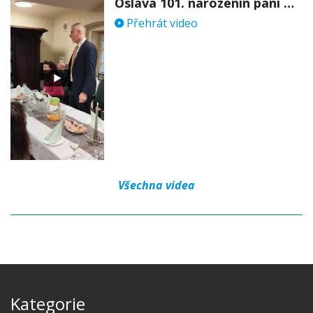
Oslava 101. narozenin paní Věry Skořepové
Přehrát video
Všechna videa
Kategorie