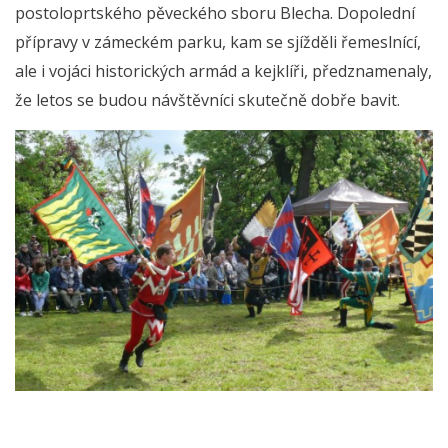
postoloprtského pěveckého sboru Blecha. Dopolední
přípravy v zámeckém parku, kam se sjížděli řemeslnící,
ale i vojáci historických armád a kejklíři, předznamenaly,
že letos se budou návštěvníci skutečně dobře bavit.