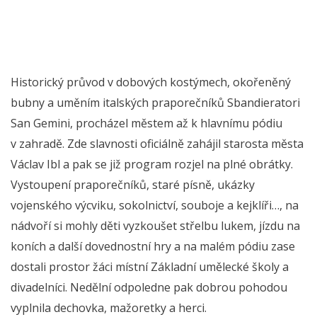
Historický průvod v dobových kostýmech, okořeněný
bubny a uměním italských praporečníků Sbandieratori
San Gemini, procházel městem až k hlavnímu pódiu
v zahradě. Zde slavnosti oficiálně zahájil starosta města
Václav Ibl a pak se již program rozjel na plné obrátky.
Vystoupení praporečníků, staré písně, ukázky
vojenského výcviku, sokolnictví, souboje a kejklíři…, na
nádvoří si mohly děti vyzkoušet střelbu lukem, jízdu na
koních a další dovednostní hry a na malém pódiu zase
dostali prostor žáci místní Základní umělecké školy a
divadelníci. Nedělní odpoledne pak dobrou pohodou
vyplnila dechovka, mažoretky a herci.