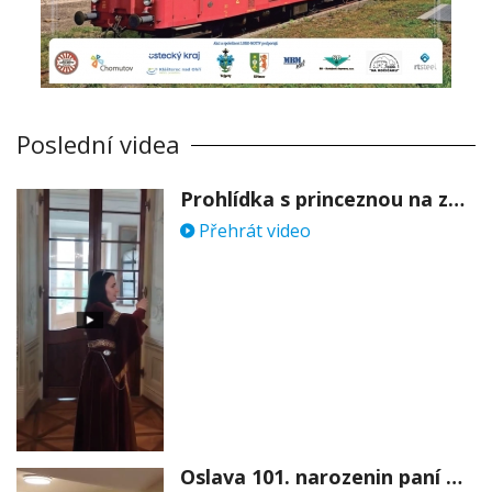
Poslední videa
Prohlídka s princeznou na zámku Stekník
Přehrát video
Oslava 101. narozenin paní Věry Skořepové