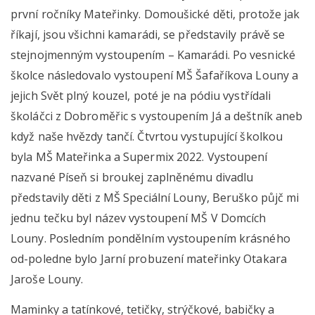
první ročníky Mateřinky. Domoušické děti, protože jak
říkají, jsou všichni kamarádi, se představily právě se
stejnojmenným vystoupením – Kamarádi. Po vesnické
školce následovalo vystoupení MŠ Šafaříkova Louny a
jejich Svět plný kouzel, poté je na pódiu vystřídali
školáčci z Dobroměřic s vystoupením Já a deštník aneb
když naše hvězdy tančí. Čtvrtou vystupující školkou
byla MŠ Mateřinka a Supermix 2022. Vystoupení
nazvané Píseň si broukej zaplněnému divadlu
představily děti z MŠ Speciální Louny, Beruško půjč mi
jednu tečku byl název vystoupení MŠ V Domcích
Louny. Posledním pondělním vystoupením krásného
od-poledne bylo Jarní probuzení mateřinky Otakara
Jaroše Louny.
Maminky a tatínkové, tetičky, strýčkové, babičky a