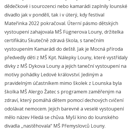
dědečkové i sourozenci nebo kamarádi zaplnily lounské
divadlo jak v pondělí, tak i v úterý, kdy festival
Mateřinka 2022 pokračoval. Úterní pásmo dětských
vystoupení zahajovala MŠ Fügnerova Louny, držitelka
certifikátu Skutečně zdravá škola, s tanečním
vystoupením Kamarádi do deště. Jak je Mocná příroda
předvedly děti z MŠ Kpt. Nálepky Louny, které vystřídaly
dívky z MŠ Dykova Louny a jejich taneční vystoupení na
motivy pohádky Ledové království. Jediným a
pravidelným účastníkem mimo školek z Lounska byla
školka MŠ Alergo Žatec s programem zaměřeným na
zdraví, který pomáhá dětem pomocí dechových cvičení
odolávat nemocem. Jejich barevné a veselé vystoupení
mělo název Hledá se chůva. Myší kino do lounského
divadla ,,nastěhovala“ MŠ Přemyslovců Louny.