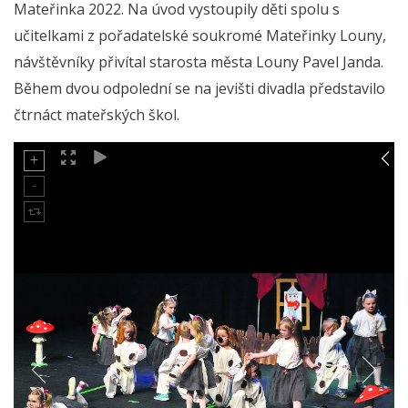
Mateřinka 2022. Na úvod vystoupily děti spolu s
učitelkami z pořadatelské soukromé Mateřinky Louny,
návštěvníky přivítal starosta města Louny Pavel Janda.
Během dvou odpolední se na jevišti divadla představilo
čtrnáct mateřských škol.